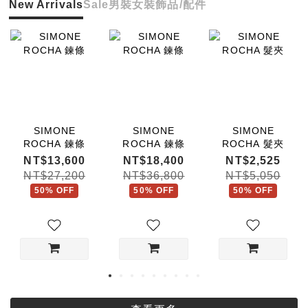
New Arrivals
Sale
男裝
女裝
飾品/配件
SIMONE
SIMONE
SIMONE
ROCHA 鍊條
ROCHA 鍊條
ROCHA 髮夾
NT$13,600
NT$18,400
NT$2,525
NT$27,200
NT$36,800
NT$5,050
50% OFF
50% OFF
50% OFF