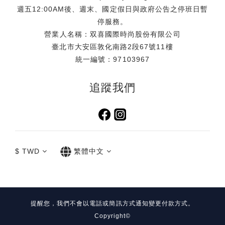
鏡、海灘巾等海邊出遊必備小物．甚至是小孩的玩具、拍照出
週五12:00AM後、週末、國定假日與政府公告之停班日暫
片配件及彩妝品都能輕鬆收納，免去分提多袋、大包小包出行
停服務。
的不便，柔軟且具韌性的材質讓它在行李箱中毫不佔據多餘空
營業人名稱：双喜國際時尚股份有限公司
間，只需壓扁平放收入即可。提袋特別採用一體成型的設計，
臺北市大安區敦化南路2段67號11樓
呈現出乾淨俐落的線條外，更能順暢、柔軟地貼合人體肩線，
統一編號：97103967
讓重量分散得更均勻，攜帶更從容。 活動資訊【Simone
Rocha 台灣限定玫瑰透明提袋】滿額贈活動時間：即日起至送
追蹤我們
完為止活動通路：Simone Rocha 全台門市、TUANTUAN E-
SHOP 同步進行活動機制：無折扣商品：單筆消費滿 $25,000
即贈乙個折扣商品：單筆消費滿 $35,000 即贈乙個注意事項：
本活動贈品每卡限贈乙次，恕不累贈，送完為止。依照實際公
告為準，品牌官方保有調整活動之權利。贈品規格：45.5 x 34
$
TWD
繁體中文
x 13.5 cm （圖片來源：喜事集團）門市資訊 Simone
Rocha 台北大安旗艦店地址：台北市大安區敦化南路一段252
巷24號1樓電話：02-2771-6070 Simone Rocha 信義遠百
A13地址：台北市信義區松仁路58號電話：02-8786-9808 社
群資訊＠tuantuan_official@simonerocha_tw＃
提醒您，我們不會以電話或簡訊方式通知變更付款方式。
SimoneRocha #台灣限定玫瑰透明提袋 【關於 Simone
Copyright©