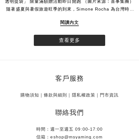
透明提袋」 限量滿額贈活動即日開跑 （圖片來源：喜事集團）
隨著盛夏與暑假旅遊旺季的到來，Simone Rocha 為台灣時尚
愛好者帶來一份專為假期打造的絕美限定贈禮。揉合品牌標誌
閱讀內文
性的唯美玫瑰圖樣與透明提袋設計，創造海濱清透、無憂無慮
的氣息，Simone Rocha 推出全球獨家的「台灣限定玫瑰透明
提袋」。即日起，凡於 Simone Rocha 台灣實體門市與線上官
查看更多
方商城消費達指定門檻，即可將這款帶限量珍藏帶回家。數量
有限，贈完為止。 專屬台灣的浪漫 全球獨家 玫瑰相伴盛夏
Simone Rocha 的設計語彙中，花卉始終是不可或缺的靈魂元
素。此次品牌特別獻上全球唯一、專屬於台灣的獨家限定贈
客戶服務
品，將具代表性之一的單朵玫瑰，細緻呈現於充滿渡假輕盈氣
息的透明提袋上。讓每一位穿戴 Simone Rocha 的風格藏家，
即使漫步於沙灘，也有最迷人的玫瑰相伴，展現獨樹一幟的個
購物須知
｜
條款與細則
｜
隱私權政策
｜
門市資訊
人魅力。 海邊渡假御用 一體成型的防水美學 大容量的從容收
納不僅具備極高美感，這款「台灣限定玫瑰透明提袋」更從渡
聯絡我們
假的實用概念出發。滿足假期至海岸、海島或河畔旅遊的需
求，將提袋的防水機能發揮淋漓盡致，海浪潑濺也能輕鬆應
時間：週一至週五 09:00-17:00
對。此外，貼心的大容量設計與收納空間，能裝下防曬乳、墨
信箱：eshop@msyaming.com