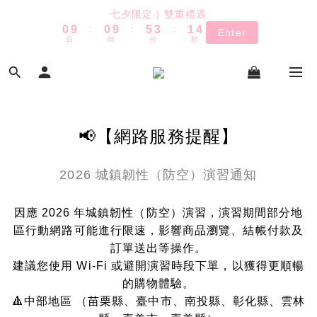
1
1
6
4
2
4
七夕限定｜雙重禮遇
:
:
:
0
9
0
9
5
3
1
3
Enter
TUANTUAN & GAUTE
日
時
分
秒
8
8
4
2
0
2
7
7
3
1
1
6
6
2
0
0
TUANTUAN & GAUTE
5
5
1
4
4
0
3
3
2
2
📢【網路服務提醒】
1
1
0
0
2026 城鎮韌性（防空）演習通知
因應 2026 年城鎮韌性（防空）演習，演習期間部分地
區行動網路可能進行限速，影響商品瀏覽、結帳付款及
訂單送出等操作。
建議您使用 Wi-Fi 或避開演習時段下單，以獲得更順暢
的購物體驗。
🔺中部地區 （苗栗縣、臺中市、南投縣、彰化縣、雲林