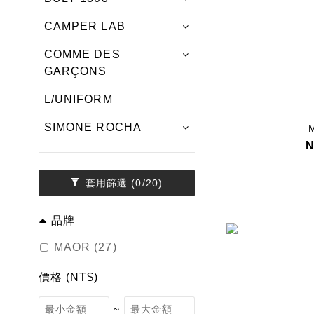
CAMPER LAB
COMME DES
GARÇONS
L/UNIFORM
SIMONE ROCHA
N
套用篩選
(0/20)
品牌
MAOR (27)
價格 (NT$)
~