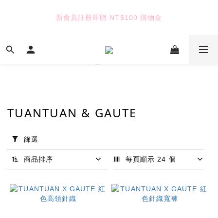
6
7
5
7
9
9
7
5
6
4
6
8
8
6
新會員註冊即贈 NT$100 購物金
TUANTUAN & GAUTE
4
5
3
5
7
7
5
3
4
2
4
6
6
4
2
3
1
9
3
5
5
3
七夕限定｜雙重禮遇
:
:
:
1
2
0
8
2
4
4
2
Enter
日
時
分
秒
0
1
7
1
3
3
1
0
6
0
2
2
0
5
1
1
TUANTUAN & GAUTE
4
0
0
TUANTUAN & GAUTE
3
2
套
1
用
篩選
0
篩
選
商品排序
每頁顯示 24 個
(0/20)
品
牌