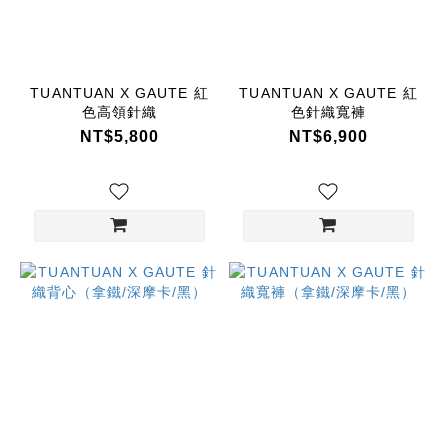
TUANTUAN
X GAUTE
(25)
CASETIFY
TUANTUAN X GAUTE 紅
TUANTUAN X GAUTE 紅
(1)
色高領針織
色針織寬褲
NT$5,800
NT$6,900
TUAN
TUAN
(1)
TUANTUAN
x GAUTE
(1)
價格
(NT$)
~