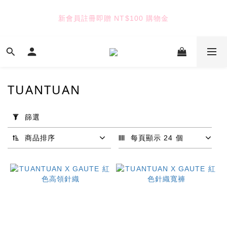
6
6
5
7
8
6
8
5
5
5
4
6
7
5
7
4
新會員註冊即贈 NT$100 購物金
TUANTUAN & GAUTE
4
4
3
5
6
4
6
3
3
3
2
4
5
3
5
2
2
2
1
3
4
2
4
1
七夕限定｜雙重禮遇
:
:
:
1
1
0
2
3
1
3
0
Enter
日
時
分
秒
0
0
1
2
0
2
0
1
1
TUANTUAN
0
0
TUANTUAN & GAUTE
套
用
篩選
篩
選
商品排序
每頁顯示 24 個
(0/20)
品
牌
TUANTUAN
(39)