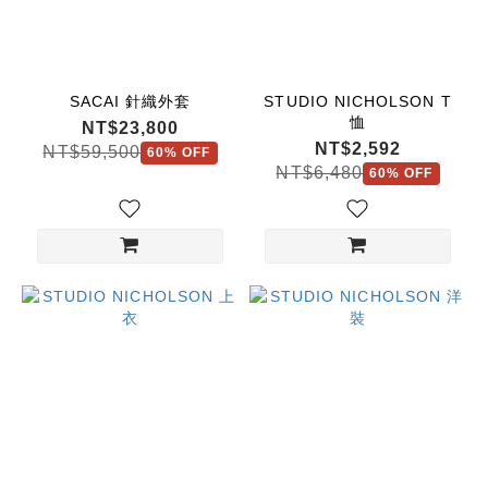
SHUSHU
TONG
(11)
SACAI 針織外套
STUDIO NICHOLSON T
STUDIO
恤
NT$23,800
NICHOLSON
NT$2,592
NT$59,500
60% OFF
(3)
NT$6,480
60% OFF
ULLA
JOHNSON
(3)
SEA
(2)
Jonathan
Simkhai
(1)
SACAI
(1)