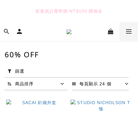
6
5
6
7
5
7
5
4
5
9
6
4
6
新會員註冊即贈 NT$100 購物金
TUANTUAN & GAUTE
4
3
4
8
5
9
3
5
3
2
3
7
4
8
2
4
2
1
2
6
3
7
1
七夕限定｜雙重禮遇
3
:
:
:
1
0
1
5
2
6
0
Enter
2
日
時
分
秒
0
0
4
1
5
1
3
0
4
0
60% OFF
2
3
TUANTUAN & GAUTE
1
2
套
0
1
用
篩選
0
篩
選
商品排序
每頁顯示 24 個
(0/20)
品
牌
CECILIE
BAHNSEN
(21)