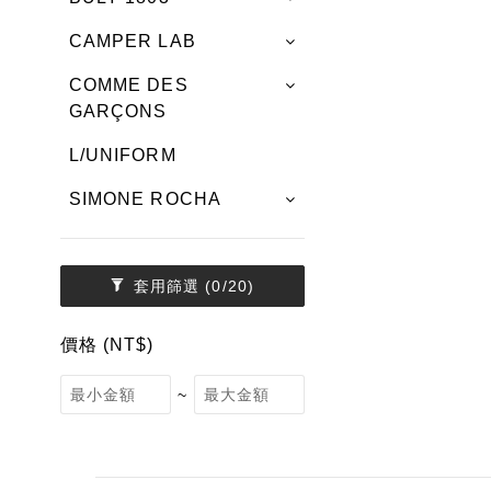
CAMPER LAB
COMME DES
GARÇONS
L/UNIFORM
SIMONE ROCHA
套用篩選
(0/20)
價格 (NT$)
~