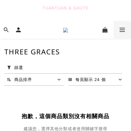
8
8
9
8
9
TUANTUAN & GAUTE
TUANTUAN & GAUTE
7
7
8
7
9
9
8
6
6
7
6
8
8
7
5
5
6
5
7
7
6
新會員註冊即贈 NT$100 購物金
4
4
5
4
6
9
6
5
3
3
4
3
5
8
5
4
2
2
3
2
4
7
4
3
七夕限定｜雙重禮遇
THREE GRACES
:
:
:
1
1
2
1
3
6
3
2
Enter
日
時
分
秒
0
0
1
0
2
5
2
1
套
0
1
4
1
0
用
篩選
0
3
0
TUANTUAN & GAUTE
篩
2
選
商品排序
每頁顯示 24 個
1
(0/20)
0
價格
(NT$)
抱歉，這個商品類別沒有相關商品
~
建議您，選擇其他分類或者使用關鍵字搜尋