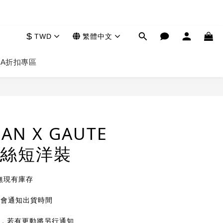
$
TWD
繁體中文
HA
折扣專區
立即購買
AN X GAUTE
性絲短洋裝
無現有庫存
將會通知出貨時間
1天，若有更動將另行通知