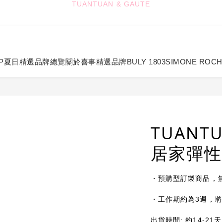
4
4
4
3
9
8
4
3
TUANTUAN & GAUTE
新會員註冊即贈 NT$100 購物金
3
3
2
8
7
9
3
2
2
2
1
7
6
8
2
1
:
:
:
1
1
0
6
5
7
1
七夕限定｜雙重禮遇
Enter
0
日
時
分
秒
0
0
5
4
6
0
P
夏日精選
品牌總覽
關於喜事
精選品牌
BULY 1803
SIMONE ROC
4
3
5
TUANTUAN & GAUTE
3
2
4
2
1
3
1
0
2
0
1
0
TUANTU
居家彈
・預購型訂製商品，
・工作期約為3週，
出貨時間: 約14-2