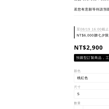
若您有意願等待請預
至
08/19 16:00
截止
NT$6,000贈七
NT$2,900
預購型訂製商品，工
顏色
尺寸
數量