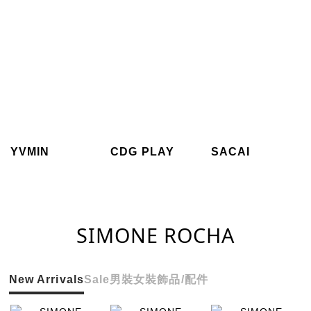
YVMIN
CDG PLAY
SACAI
SIMONE ROCHA
New Arrivals
Sale
男裝
女裝
飾品/配件