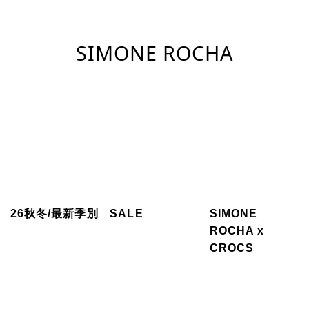
SIMONE ROCHA
26秋冬/最新季別
SALE
SIMONE
ROCHA x
CROCS