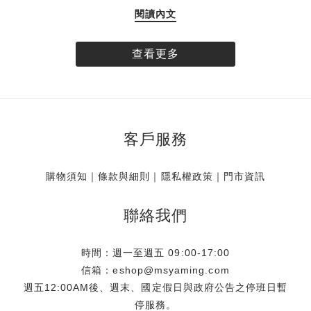
愛好者帶來一份專為假期打造的絕美限定贈禮。揉合品牌標誌
閱讀內文
性的唯美玫瑰圖樣與透明提袋設計，創造海濱清透、無憂無慮
的氣息，Simone Rocha 推出全球獨家的「台灣限定玫瑰透明
提袋」。即日起，凡於 Simone Rocha 台灣實體門市與線上官
查看更多
方商城消費達指定門檻，即可將這款帶限量珍藏帶回家。數量
有限，贈完為止。 專屬台灣的浪漫 全球獨家 玫瑰相伴盛夏
Simone Rocha 的設計語彙中，花卉始終是不可或缺的靈魂元
素。此次品牌特別獻上全球唯一、專屬於台灣的獨家限定贈
客戶服務
品，將具代表性之一的單朵玫瑰，細緻呈現於充滿渡假輕盈氣
息的透明提袋上。讓每一位穿戴 Simone Rocha 的風格藏家，
即使漫步於沙灘，也有最迷人的玫瑰相伴，展現獨樹一幟的個
購物須知
｜
條款與細則
｜
隱私權政策
｜
門市資訊
人魅力。 海邊渡假御用 一體成型的防水美學 大容量的從容收
納不僅具備極高美感，這款「台灣限定玫瑰透明提袋」更從渡
聯絡我們
假的實用概念出發。滿足假期至海岸、海島或河畔旅遊的需
求，將提袋的防水機能發揮淋漓盡致，海浪潑濺也能輕鬆應
時間：週一至週五 09:00-17:00
對。此外，貼心的大容量設計與收納空間，能裝下防曬乳、墨
信箱：eshop@msyaming.com
鏡、海灘巾等海邊出遊必備小物．甚至是小孩的玩具、拍照出
週五12:00AM後、週末、國定假日與政府公告之停班日暫
片配件及彩妝品都能輕鬆收納，免去分提多袋、大包小包出行
停服務。