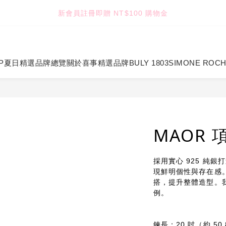
4
4
4
6
5
3
7
5
新會員註冊即贈 NT$100 購物金
TUANTUAN & GAUTE
3
3
3
5
4
2
6
4
2
2
2
4
3
1
5
3
:
:
:
1
1
1
3
2
0
4
2
七夕限定｜雙重禮遇
Enter
日
時
分
秒
0
0
0
2
1
3
1
1
0
2
0
P
夏日精選
品牌總覽
關於喜事
精選品牌
BULY 1803
SIMONE ROC
TUANTUAN & GAUTE
0
1
0
MAOR 
採用實心 925 純銀
現鮮明個性與存在感
搭，提升整體造型。
例。
鍊長：20 吋（約 50.