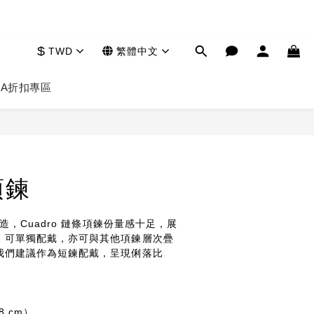
$
TWD
繁體中文
HA
折扣專區
立即購買
項鍊
打造，Cuadro 鏈條項鍊份量感十足，展
。可單獨配戴，亦可與其他項鍊層次疊
我們建議作為短鍊配戴，呈現俐落比
8 cm）