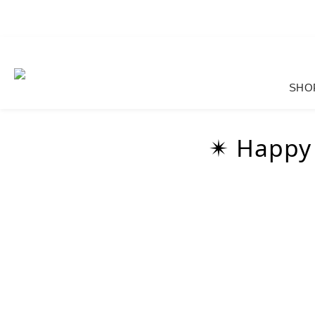
SHO
✴︎ Happy