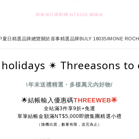
4
4
4
6
5
4
新會員註冊即贈 NT$100 購物金
TUANTUAN & GAUTE
3
3
3
9
5
4
3
2
2
2
8
4
3
2
9
:
:
:
1
1
1
7
3
2
1
8
七夕限定｜雙重禮遇
Enter
日
時
分
秒
0
0
0
6
2
1
0
7
5
1
0
6
P
夏日精選
品牌總覽
關於喜事
精選品牌
BULY 1803
SIMONE ROC
TUANTUAN & GAUTE
4
0
5
3
4
2
3
 holidays ✴︎ Threeasons to 
1
2
0
1
0
\年末送禮精選・多樣萬元內好物/
🌟結帳輸入優惠碼
THREEWEB🌟
全站滿3件享9折+免運
單筆結帳金額滿NT$5,000即贈集團精選小禮
（隨機出貨，數量有限，送完為止）