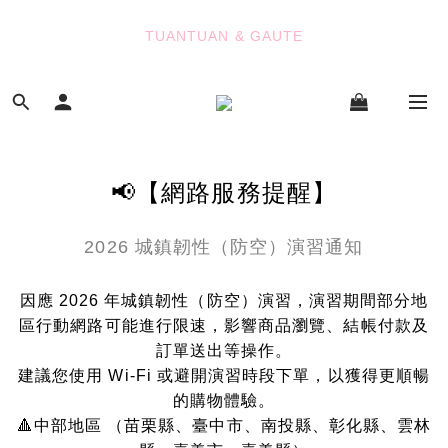
8
7
8
7
TUANTUAN & GAUTE
7
6
7
6
TUANTUAN & GAUTE
6
5
6
5
9
9
5
4
5
4
8
8
新會員註冊即贈 NT$100 購物金
4
3
4
3
7
7
9
3
2
3
2
6
9
6
8
2
1
2
1
5
8
5
7
七夕限定｜雙重禮遇
:
:
:
1
0
1
0
4
7
4
6
Enter
Days
Hours
Minutes
Seconds
0
0
3
6
3
5
📢【網路服務提醒】
2
5
2
4
1
4
1
3
TUANTUAN & GAUTE
2026 城鎮韌性（防空）演習通知
0
3
0
2
2
1
1
0
因應 2026 年城鎮韌性（防空）演習，演習期間部分地
0
區行動網路可能進行限速，影響商品瀏覽、結帳付款及
訂單送出等操作。
建議您使用 Wi-Fi 或避開演習時段下單，以獲得更順暢
的購物體驗。
🔺中部地區 （苗栗縣、臺中市、南投縣、彰化縣、雲林