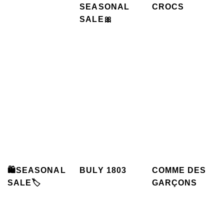
SEASONAL
CROCS
SALE🎀
🛍️SEASONAL
BULY 1803
COMME DES
SALE🏷️
GARÇONS