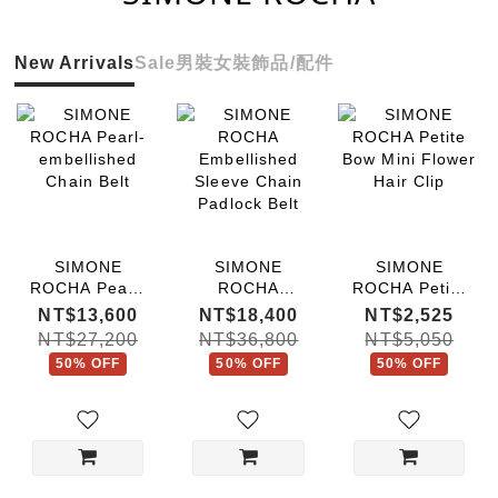
New Arrivals
Sale
男裝
女裝
飾品/配件
SIMONE
SIMONE
SIMONE
ROCHA Pearl-
ROCHA
ROCHA Petite
embellished
Embellished
Bow Mini
NT$13,600
NT$18,400
NT$2,525
Chain Belt
Sleeve Chain
Flower Hair
NT$27,200
NT$36,800
NT$5,050
Padlock Belt
Clip
50% OFF
50% OFF
50% OFF