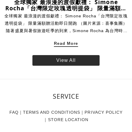
全球獨家 最浪漫的渡假獻禮： Simone
Rocha「台灣限定玫瑰透明提袋」 限量滿額贈
活動即日開跑
全球獨家 最浪漫的渡假獻禮： Simone Rocha「台灣限定玫瑰
透明提袋」 限量滿額贈活動即日開跑 （圖片來源：喜事集團）
隨著盛夏與暑假旅遊旺季的到來，Simone Rocha 為台灣時尚
愛好者帶來一份專為假期打造的絕美限定贈禮。揉合品牌標誌
Read More
性的唯美玫瑰圖樣與透明提袋設計，創造海濱清透、無憂無慮
的氣息，Simone Rocha 推出全球獨家的「台灣限定玫瑰透明
提袋」。即日起，凡於 Simone Rocha 台灣實體門市與線上官
View All
方商城消費達指定門檻，即可將這款帶限量珍藏帶回家。數量
有限，贈完為止。 專屬台灣的浪漫 全球獨家 玫瑰相伴盛夏
Simone Rocha 的設計語彙中，花卉始終是不可或缺的靈魂元
素。此次品牌特別獻上全球唯一、專屬於台灣的獨家限定贈
SERVICE
品，將具代表性之一的單朵玫瑰，細緻呈現於充滿渡假輕盈氣
息的透明提袋上。讓每一位穿戴 Simone Rocha 的風格藏家，
即使漫步於沙灘，也有最迷人的玫瑰相伴，展現獨樹一幟的個
FAQ
｜
TERMS AND CONDITIONS
｜
PRIVACY POLICY
人魅力。 海邊渡假御用 一體成型的防水美學 大容量的從容收
｜
STORE LOCATION
納不僅具備極高美感，這款「台灣限定玫瑰透明提袋」更從渡