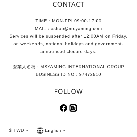
假的實用概念出發。滿足假期至海岸、海島或河畔旅遊的需
CONTACT
求，將提袋的防水機能發揮淋漓盡致，海浪潑濺也能輕鬆應
對。此外，貼心的大容量設計與收納空間，能裝下防曬乳、墨
TIME：MON-FRI 09:00-17:00
鏡、海灘巾等海邊出遊必備小物．甚至是小孩的玩具、拍照出
MAIL：eshop@msyaming.com
片配件及彩妝品都能輕鬆收納，免去分提多袋、大包小包出行
Services will be suspended after 12:00AM on Friday,
的不便，柔軟且具韌性的材質讓它在行李箱中毫不佔據多餘空
on weekends, national holidays and government-
間，只需壓扁平放收入即可。提袋特別採用一體成型的設計，
announced closure days.
呈現出乾淨俐落的線條外，更能順暢、柔軟地貼合人體肩線，
讓重量分散得更均勻，攜帶更從容。 活動資訊【Simone
營業人名稱：MSYAMING INTERNATIONAL GROUP
Rocha 台灣限定玫瑰透明提袋】滿額贈活動時間：即日起至送
BUSINESS ID NO：97472510
完為止活動通路：Simone Rocha 全台門市、TUANTUAN E-
SHOP 同步進行活動機制：無折扣商品：單筆消費滿 $25,000
FOLLOW
即贈乙個折扣商品：單筆消費滿 $35,000 即贈乙個注意事項：
本活動贈品每卡限贈乙次，恕不累贈，送完為止。依照實際公
告為準，品牌官方保有調整活動之權利。贈品規格：45.5 x 34
x 13.5 cm （圖片來源：喜事集團）門市資訊 Simone
Rocha 台北大安旗艦店地址：台北市大安區敦化南路一段252
$
TWD
English
巷24號1樓電話：02-2771-6070 Simone Rocha 信義遠百