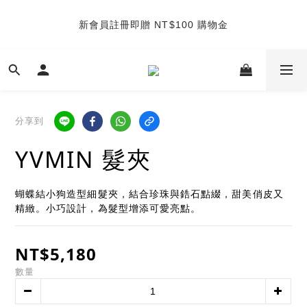
4
4
4
4
5
4
8
4
新會員註冊即贈 NT$100 購物金
TUANTUAN & GAUTE
3
3
3
3
4
3
7
3
2
2
2
2
3
2
6
2
1
1
1
1
2
1
5
1
七夕限定｜雙重禮遇
:
:
:
0
0
0
0
1
0
4
0
Enter
日
時
分
秒
0
3
2
1
TUANTUAN & GAUTE
分享到
0
YVMIN 髮夾
蝴蝶結小狗造型細髮夾，結合珍珠與鋯石點綴，甜美俏皮又
精緻。小巧設計，為髮型增添可愛亮點。
NT$5,180
數量