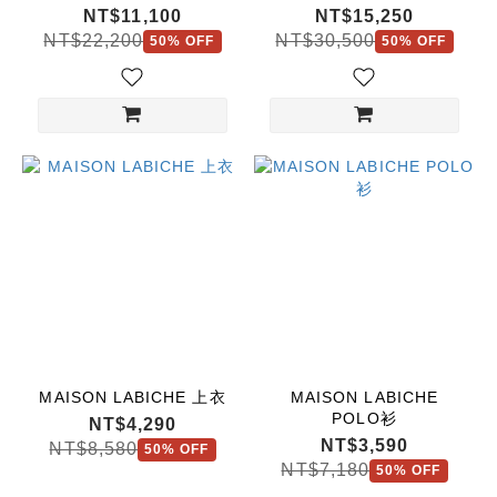
針織
襯衫
NT$11,100
NT$15,250
NT$22,200
NT$30,500
50% OFF
50% OFF
MAISON LABICHE 上衣
MAISON LABICHE
POLO衫
NT$4,290
NT$3,590
NT$8,580
50% OFF
NT$7,180
50% OFF