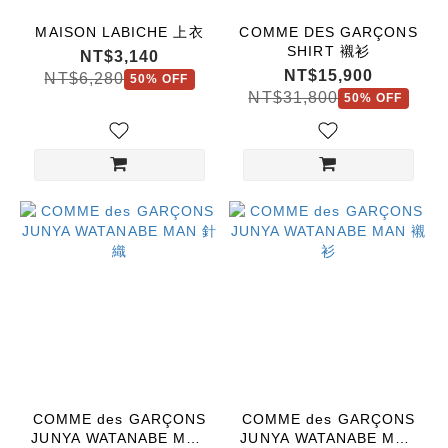
MARKET
MAISON LABICHE 上衣
COMME DES GARÇONS
(1)
SHIRT 襯衫
NT$3,140
SACAI
NT$15,900
NT$6,280
50% OFF
(1)
NT$31,800
50% OFF
看
更
多
價格
(NT$)
~
COMME des GARÇONS
COMME des GARÇONS
JUNYA WATANABE MAN
JUNYA WATANABE MAN