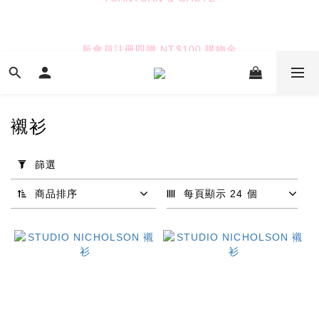
6
6
6
6
5
5
5
5
9
9
TUANTUAN & GAUTE
新會員註冊即贈 NT$100 購物金
4
4
4
4
8
8
3
3
3
3
7
7
9
2
2
2
2
6
6
8
七夕限定｜雙重禮遇
:
:
:
1
1
1
1
5
9
5
7
Enter
日
時
分
秒
0
0
0
0
4
8
4
6
3
7
3
5
襯衫
2
6
2
4
TUANTUAN & GAUTE
1
5
1
3
套
用
0
4
0
2
篩選
篩
3
1
選
2
0
商品排序
每頁顯示 24 個
(0/20)
1
0
品
牌
COMME
DES
GARCONS