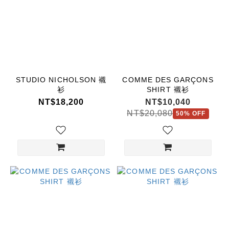
STUDIO NICHOLSON 襯
COMME DES GARÇONS
衫
SHIRT 襯衫
NT$18,200
NT$10,040
NT$20,080
50% OFF