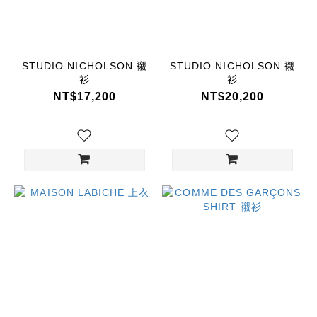
(14)
MAISON
LABICHE
STUDIO NICHOLSON 襯
STUDIO NICHOLSON 襯
(5)
衫
衫
STUDIO
NT$17,200
NT$20,200
NICHOLSON
(5)
KHOKI
(4)
TUANTUAN
(3)
FRAME
(2)
IENKI
IENKI
(1)