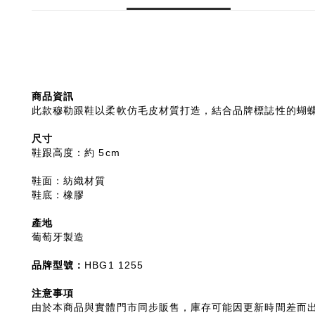
商品資訊
此款穆勒跟鞋以柔軟仿毛皮材質打造，結合品牌標誌性的蝴
尺寸
鞋跟高度：約 5cm
鞋面：紡織材質
鞋底：橡膠
產地
葡萄牙製造
品牌型號：
HBG1 1255
注意事項
由於本商品與實體門市同步販售，庫存可能因更新時間差而