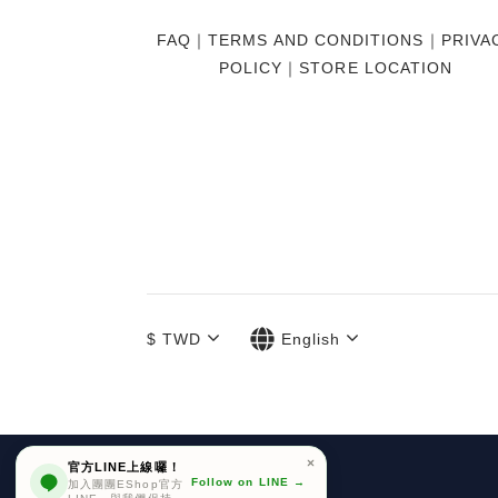
FAQ
｜
TERMS AND CONDITIONS
｜
PRIVA
POLICY
｜
STORE LOCATION
$
TWD
English
官方LINE上線囉！
Follow on LINE →
加入團團EShop官方