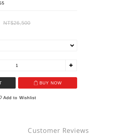
55
NT$26,500
T
BUY NOW
Add to Wishlist
Customer Reviews