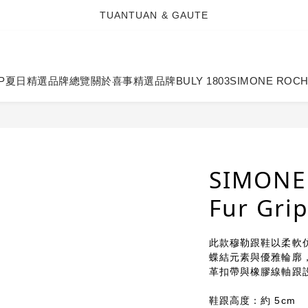
TUANTUAN & GAUTE
TUANTUAN & GAUTE
新會員註冊即贈 NT$100 購物金
TUANTUAN & GAUTE
P
夏日精選
品牌總覽
關於喜事
精選品牌
BULY 1803
SIMONE ROC
SIMONE
Fur Gri
此款穆勒跟鞋以柔軟
蝶結元素與優雅輪廓
革扣帶與橡膠線軸跟
鞋跟高度：約 5cm