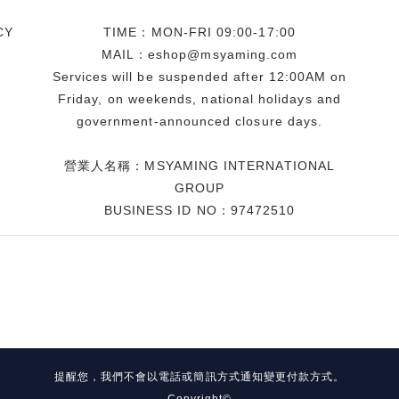
CY
TIME：MON-FRI 09:00-17:00
MAIL：eshop@msyaming.com
Services will be suspended after 12:00AM on
Friday, on weekends, national holidays and
government-announced closure days.
營業人名稱：MSYAMING INTERNATIONAL
GROUP
BUSINESS ID NO：97472510
提醒您，我們不會以電話或簡訊方式通知變更付款方式。