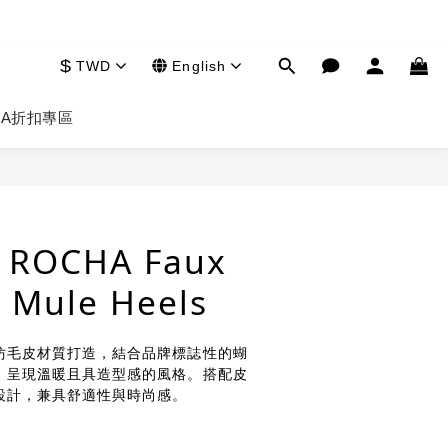
$
TWD
English
HA
折扣專區
BUY NOW
 ROCHA Faux
p Mule Heels
仿毛皮材質打造，結合品牌標誌性的蝴
，呈現溫暖且具造型感的風格。搭配皮
設計，兼具舒適性與時尚感。