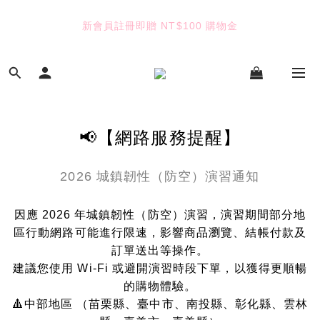
新會員註冊即贈 NT$100 購物金
4
4
5
6
3
6
5
4
TUANTUAN & GAUTE
3
3
4
5
2
5
4
3
2
2
3
4
1
4
3
2
七夕限定｜雙重禮遇
:
:
:
1
1
2
3
0
3
2
1
Enter
Days
Hours
Minutes
Seconds
0
0
1
2
2
1
0
0
1
1
0
0
0
TUANTUAN & GAUTE
📢【網路服務提醒】
2026 城鎮韌性（防空）演習通知
因應 2026 年城鎮韌性（防空）演習，演習期間部分地
區行動網路可能進行限速，影響商品瀏覽、結帳付款及
訂單送出等操作。
建議您使用 Wi-Fi 或避開演習時段下單，以獲得更順暢
的購物體驗。
🔺中部地區 （苗栗縣、臺中市、南投縣、彰化縣、雲林