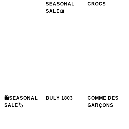
SEASONAL
CROCS
SALE🎀
🛍️SEASONAL
BULY 1803
COMME DES
SALE🏷️
GARÇONS