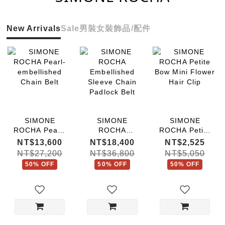
New Arrivals
Sale
男裝
女裝
飾品/配件
SIMONE
SIMONE
SIMONE
ROCHA Pearl-
ROCHA
ROCHA Petite
embellished
Embellished
Bow Mini
NT$13,600
NT$18,400
NT$2,525
Chain Belt
Sleeve Chain
Flower Hair
NT$27,200
NT$36,800
NT$5,050
Padlock Belt
Clip
50% OFF
50% OFF
50% OFF