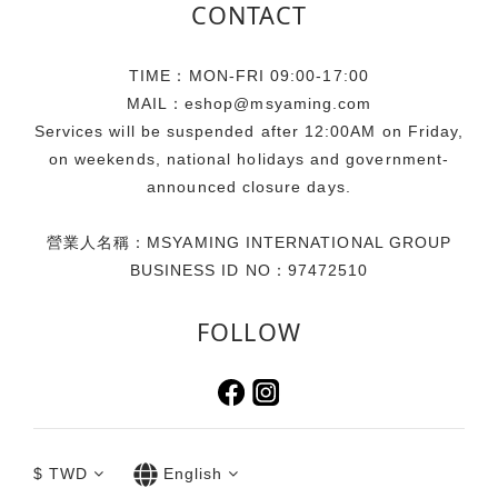
假的實用概念出發。滿足假期至海岸、海島或河畔旅遊的需
CONTACT
求，將提袋的防水機能發揮淋漓盡致，海浪潑濺也能輕鬆應
對。此外，貼心的大容量設計與收納空間，能裝下防曬乳、墨
TIME：MON-FRI 09:00-17:00
鏡、海灘巾等海邊出遊必備小物．甚至是小孩的玩具、拍照出
MAIL：eshop@msyaming.com
片配件及彩妝品都能輕鬆收納，免去分提多袋、大包小包出行
Services will be suspended after 12:00AM on Friday,
的不便，柔軟且具韌性的材質讓它在行李箱中毫不佔據多餘空
on weekends, national holidays and government-
間，只需壓扁平放收入即可。提袋特別採用一體成型的設計，
announced closure days.
呈現出乾淨俐落的線條外，更能順暢、柔軟地貼合人體肩線，
讓重量分散得更均勻，攜帶更從容。 活動資訊【Simone
營業人名稱：MSYAMING INTERNATIONAL GROUP
Rocha 台灣限定玫瑰透明提袋】滿額贈活動時間：即日起至送
BUSINESS ID NO：97472510
完為止活動通路：Simone Rocha 全台門市、TUANTUAN E-
SHOP 同步進行活動機制：無折扣商品：單筆消費滿 $25,000
FOLLOW
即贈乙個折扣商品：單筆消費滿 $35,000 即贈乙個注意事項：
本活動贈品每卡限贈乙次，恕不累贈，送完為止。依照實際公
告為準，品牌官方保有調整活動之權利。贈品規格：45.5 x 34
x 13.5 cm （圖片來源：喜事集團）門市資訊 Simone
Rocha 台北大安旗艦店地址：台北市大安區敦化南路一段252
$
TWD
English
巷24號1樓電話：02-2771-6070 Simone Rocha 信義遠百