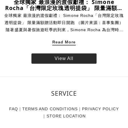
全球獨家 最浪漫的渡假獻禮： Simone
Rocha「台灣限定玫瑰透明提袋」 限量滿額贈
活動即日開跑
全球獨家 最浪漫的渡假獻禮： Simone Rocha「台灣限定玫瑰
透明提袋」 限量滿額贈活動即日開跑 （圖片來源：喜事集團）
隨著盛夏與暑假旅遊旺季的到來，Simone Rocha 為台灣時尚
愛好者帶來一份專為假期打造的絕美限定贈禮。揉合品牌標誌
Read More
性的唯美玫瑰圖樣與透明提袋設計，創造海濱清透、無憂無慮
的氣息，Simone Rocha 推出全球獨家的「台灣限定玫瑰透明
提袋」。即日起，凡於 Simone Rocha 台灣實體門市與線上官
View All
方商城消費達指定門檻，即可將這款帶限量珍藏帶回家。數量
有限，贈完為止。 專屬台灣的浪漫 全球獨家 玫瑰相伴盛夏
Simone Rocha 的設計語彙中，花卉始終是不可或缺的靈魂元
素。此次品牌特別獻上全球唯一、專屬於台灣的獨家限定贈
SERVICE
品，將具代表性之一的單朵玫瑰，細緻呈現於充滿渡假輕盈氣
息的透明提袋上。讓每一位穿戴 Simone Rocha 的風格藏家，
即使漫步於沙灘，也有最迷人的玫瑰相伴，展現獨樹一幟的個
FAQ
｜
TERMS AND CONDITIONS
｜
PRIVACY POLICY
人魅力。 海邊渡假御用 一體成型的防水美學 大容量的從容收
｜
STORE LOCATION
納不僅具備極高美感，這款「台灣限定玫瑰透明提袋」更從渡