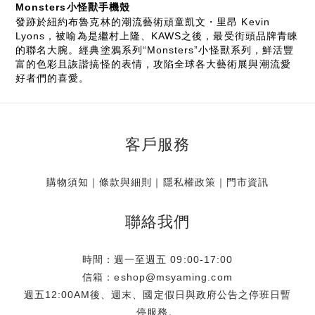
Monsters小怪獸手機殼
發跡於紐約布魯克林的潮流藝術頑童凱文・里昂 Kevin
Lyons，被喻為是繼村上隆、KAWS之後，最受街頭品牌青睞
的聯名大腕。經典塗鴉系列“Monsters”小怪獸系列，鮮活豐
富的色彩且詼諧搞怪的表情，攻陷全球各大藝術展與潮流愛
好者們的喜愛。
客戶服務
購物須知
｜
條款與細則
｜
隱私權政策
｜
門市資訊
聯絡我們
時間：週一至週五 09:00-17:00
信箱：eshop@msyaming.com
週五12:00AM後、週末、國定假日與政府公告之停班日暫
停服務。