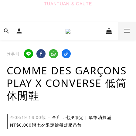
TUANTUAN & GAUTE
7
7
7
8
TUANTUAN & GAUTE
6
6
6
9
9
7
5
5
5
8
8
9
6
新會員註冊即贈 NT$100 購物金
4
4
4
7
7
8
5
3
3
3
6
6
7
4
9
2
2
2
5
5
6
3
8
七夕限定｜雙重禮遇
:
:
:
1
1
1
4
4
5
2
7
Enter
日
時
分
秒
0
0
0
3
3
4
1
6
分享到
2
2
3
0
5
COMME DES GARÇONS
1
1
2
4
TUANTUAN & GAUTE
0
0
1
3
PLAY X CONVERSE 低筒
0
2
1
休閒鞋
0
至
08/19 16:00
截止
全店，七夕限定｜單筆消費滿
NT$6,000贈七夕限定鍵盤舒壓吊飾