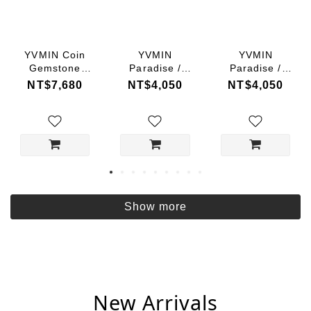
YVMIN Coin
YVMIN
YVMIN
Gemstone
Paradise /
Paradise /
Bracelet
Plaid Hair Clip
Plaid Hair Clip
NT$7,680
NT$4,050
NT$4,050
Show more
New Arrivals