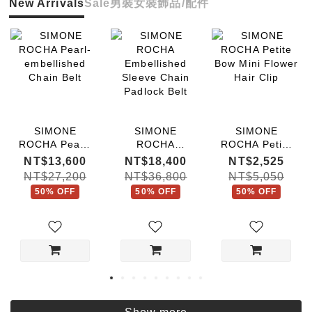
New Arrivals
Sale
男裝
女裝
飾品/配件
SIMONE
SIMONE
SIMONE
ROCHA Pearl-
ROCHA
ROCHA Petite
embellished
Embellished
Bow Mini
NT$13,600
NT$18,400
NT$2,525
Chain Belt
Sleeve Chain
Flower Hair
NT$27,200
NT$36,800
NT$5,050
Padlock Belt
Clip
50% OFF
50% OFF
50% OFF