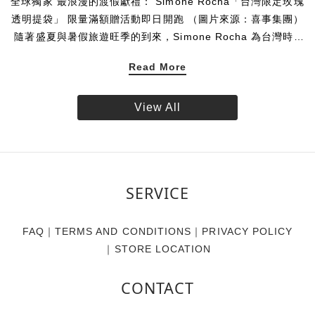
全球獨家 最浪漫的渡假獻禮： Simone Rocha「台灣限定玫瑰
透明提袋」 限量滿額贈活動即日開跑 （圖片來源：喜事集團）
隨著盛夏與暑假旅遊旺季的到來，Simone Rocha 為台灣時尚
愛好者帶來一份專為假期打造的絕美限定贈禮。揉合品牌標誌
Read More
性的唯美玫瑰圖樣與透明提袋設計，創造海濱清透、無憂無慮
的氣息，Simone Rocha 推出全球獨家的「台灣限定玫瑰透明
提袋」。即日起，凡於 Simone Rocha 台灣實體門市與線上官
View All
方商城消費達指定門檻，即可將這款帶限量珍藏帶回家。數量
有限，贈完為止。 專屬台灣的浪漫 全球獨家 玫瑰相伴盛夏
Simone Rocha 的設計語彙中，花卉始終是不可或缺的靈魂元
素。此次品牌特別獻上全球唯一、專屬於台灣的獨家限定贈
SERVICE
品，將具代表性之一的單朵玫瑰，細緻呈現於充滿渡假輕盈氣
息的透明提袋上。讓每一位穿戴 Simone Rocha 的風格藏家，
即使漫步於沙灘，也有最迷人的玫瑰相伴，展現獨樹一幟的個
FAQ
｜
TERMS AND CONDITIONS
｜
PRIVACY POLICY
人魅力。 海邊渡假御用 一體成型的防水美學 大容量的從容收
｜
STORE LOCATION
納不僅具備極高美感，這款「台灣限定玫瑰透明提袋」更從渡
假的實用概念出發。滿足假期至海岸、海島或河畔旅遊的需
CONTACT
求，將提袋的防水機能發揮淋漓盡致，海浪潑濺也能輕鬆應