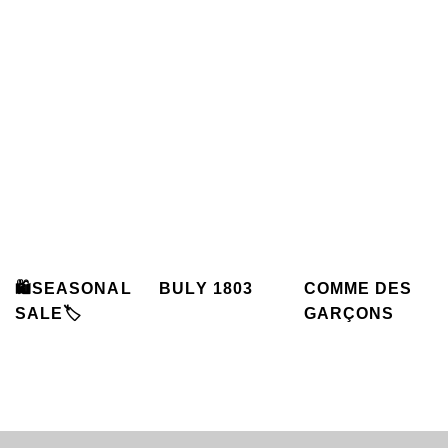
🛍️SEASONAL
BULY 1803
COMME DES
SALE🏷️
GARÇONS