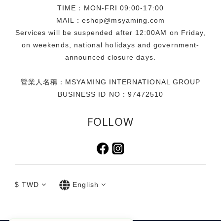
對。此外，貼心的大容量設計與收納空間，能裝下防曬乳、墨
TIME：MON-FRI 09:00-17:00
鏡、海灘巾等海邊出遊必備小物．甚至是小孩的玩具、拍照出
MAIL：eshop@msyaming.com
片配件及彩妝品都能輕鬆收納，免去分提多袋、大包小包出行
Services will be suspended after 12:00AM on Friday,
的不便，柔軟且具韌性的材質讓它在行李箱中毫不佔據多餘空
on weekends, national holidays and government-
間，只需壓扁平放收入即可。提袋特別採用一體成型的設計，
announced closure days.
呈現出乾淨俐落的線條外，更能順暢、柔軟地貼合人體肩線，
讓重量分散得更均勻，攜帶更從容。 活動資訊【Simone
營業人名稱：MSYAMING INTERNATIONAL GROUP
Rocha 台灣限定玫瑰透明提袋】滿額贈活動時間：即日起至送
BUSINESS ID NO：97472510
完為止活動通路：Simone Rocha 全台門市、TUANTUAN E-
SHOP 同步進行活動機制：無折扣商品：單筆消費滿 $25,000
FOLLOW
即贈乙個折扣商品：單筆消費滿 $35,000 即贈乙個注意事項：
本活動贈品每卡限贈乙次，恕不累贈，送完為止。依照實際公
告為準，品牌官方保有調整活動之權利。贈品規格：45.5 x 34
x 13.5 cm （圖片來源：喜事集團）門市資訊 Simone
Rocha 台北大安旗艦店地址：台北市大安區敦化南路一段252
$
TWD
English
巷24號1樓電話：02-2771-6070 Simone Rocha 信義遠百
A13地址：台北市信義區松仁路58號電話：02-8786-9808 社
群資訊＠tuantuan_official@simonerocha_tw＃