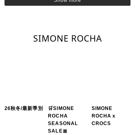
Show more
SIMONE ROCHA
26秋冬/最新季別
🛒SIMONE
SIMONE
ROCHA
ROCHA x
SEASONAL
CROCS
SALE🎀