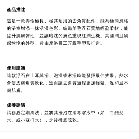
產品描述
這是一款壽命極長、極其耐用的去角質配件，能為極簡風格
的浴室增添一抹活潑色彩。編織羊毛浮石質地輕盈柔軟，能
提升肌膚彈性，並讓暗沈的膚色重現紅潤生機。其圓潤且觸
感愉悅的外型，皆由
摩洛哥工匠
親手塑形打造。
使用建議
這款浮石在
土耳其浴、泡澡或淋浴
時能發揮最佳效果。熱水
會使皮膚角質軟化，進而讓去角質過程更加輕鬆、溫和且不
傷肌膚。
保養建議
請務必定期刷洗，並將其浸泡在
消毒溶液
中（如：白醋兌
水、或小蘇打水），之後徹底晾乾。