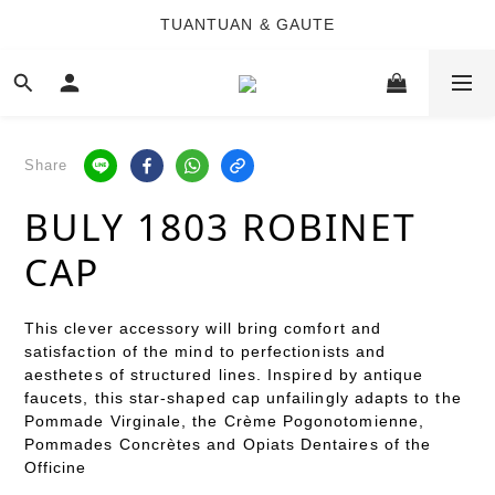
TUANTUAN & GAUTE
TUANTUAN & GAUTE
新會員註冊即贈 NT$100 購物金
TUANTUAN & GAUTE
Share
BULY 1803 ROBINET
CAP
This clever accessory will bring comfort and 
satisfaction of the mind to perfectionists and 
aesthetes of structured lines. Inspired by antique 
faucets, this star-shaped cap unfailingly adapts to the 
Pommade Virginale, the Crème Pogonotomienne, 
Pommades Concrètes and Opiats Dentaires of the 
Officine