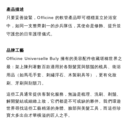
產品描述
只要妥善旋緊，Officine 的軟管產品即可穩穩直立於浴室
中，如同一支整齊劃一的步兵隊伍，其使命是修飾、提升並
守護您的日常護理儀式。
品牌工藝
Officine Universelle Buly 擁有的美容配件收藏堪稱世界之
最：架上陳列著數百款適用於各類髮質與鬍鬚的梳具、衛浴
用品（如馬毛手套、刺繡浮石、木製刷具等），更有化妝
刷、牙刷與刮鬍刀。
這些工具通常提供客製化服務，無論是梳理、洗刷、剃鬚、
解開髮結或細緻上妝，它們都是不可或缺的夥伴。我們環遊
世界尋找這些工藝精湛的身體、臉部與美髮工具，而這些珍
寶大多出自才華橫溢的匠人之手。