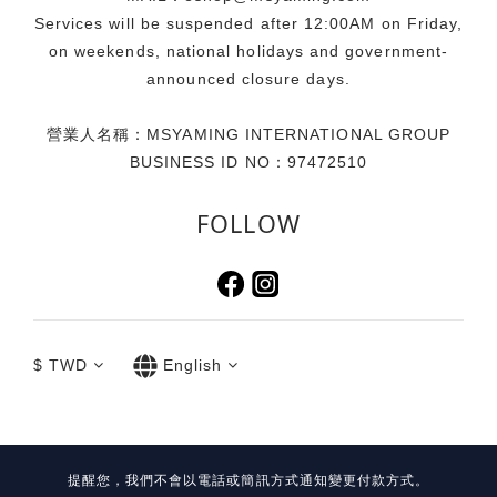
Services will be suspended after 12:00AM on Friday,
on weekends, national holidays and government-
announced closure days.
營業人名稱：MSYAMING INTERNATIONAL GROUP
BUSINESS ID NO：97472510
FOLLOW
$
TWD
English
提醒您，我們不會以電話或簡訊方式通知變更付款方式。