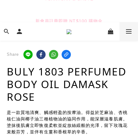
6
7
5
9
8
8
9
TUANTUAN & GAUTE
5
6
4
8
7
7
8
新會員註冊即贈 NT$100 購物金
4
5
3
7
6
6
7
3
4
2
6
5
5
6
2
3
1
5
4
4
5
9
七夕限定｜雙重禮遇
:
:
:
1
2
0
4
3
3
4
8
Enter
Days
Hours
Minutes
Seconds
0
1
3
2
2
3
7
0
2
1
1
2
6
Share
1
0
0
1
5
TUANTUAN & GAUTE
BULY 1803 PERFUMED
0
0
4
3
BODY OIL DAMASK
2
1
ROSE
0
是一款質地清爽、觸感輕盈的按摩油。得益於芝麻油、杏桃
核仁油與椰子油三種植物油的協同作用，能深層滋養肌膚。
塗抹後肌膚立即恢復柔軟並綻放絲緞般的光澤，留下玫瑰花
束般芬芳，並伴有生薑和香根草的辛香。