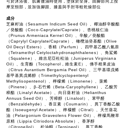
可於沐浴後、肌膚微濕時使用，塗抹於全身。由腳部向上按
摩至頸部，並加強腳跟、膝蓋與手肘等較乾燥部位
成分
芝麻籽油（Sesamum Indicum Seed Oil）、椰油醇辛酸酯
／癸酸酯（Coco-Caprylate/Caprate）、杏桃核仁油
（Prunus Armeniaca Kernel Oil）、辛酸／癸酸酯
（Caprylyl Caprylate/Caprate）、橄欖油癸基酯（Olive
Oil Decyl Esters）、香精（Parfum）、四甲基乙酰八氫萘
（Tetramethyl Cetyloctahydronaphthalenes）、角鯊烯
（Squalene）、維吉尼亞杜松油（Juniperus Virginiana
Oil）、生育酚（Tocopherol，維生素E）、佛手柑果皮油
（Citrus Aurantium Bergamia Peel Oil）、三甲基環戊烯
基甲基異戊烯醇（Trimethylcyclopentenyl
Methylisopentenol）、檸檬烯（Limonene）、蒎烯
（Pinene）、β-石竹烯（Beta-Caryophyllene）、乙酸芳
樟酯（Linalyl Acetate）、向日葵籽油（Helianthus
Annuus Seed Oil）、芳樟醇（Linalool）、苯甲醛
（Benzaldehyde）、香豆素（Coumarin）、異丁香酚乙酸
酯（Isoeugenyl Acetate）、檸檬醛（Citral）、天竺葵花
油（Pelargonium Graveolens Flower Oil）、檸檬馬鞭草
原精（Lippia Citriodora Absolute）、香茅醇
（Citronellol）、松油醇（Terpineol）、異丁香酚