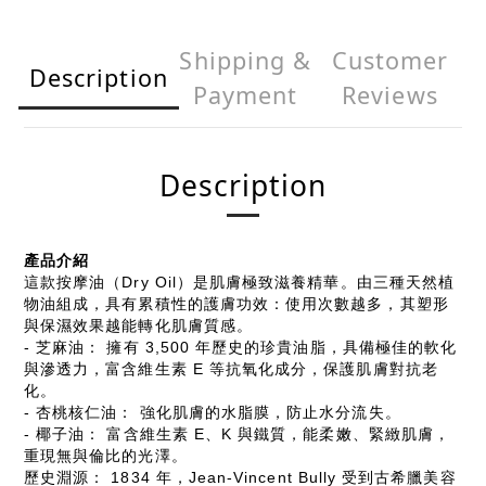
Shipping &
Customer
Description
Payment
Reviews
Description
產品介紹
這款按摩油（Dry Oil）是肌膚極致滋養精華。由三種天然植
物油組成，具有累積性的護膚功效：使用次數越多，其塑形
與保濕效果越能轉化肌膚質感。
- 芝麻油：
擁有 3,500 年歷史的珍貴油脂，具備極佳的軟化
與滲透力，富含維生素 E 等抗氧化成分，保護肌膚對抗老
化。
- 杏桃核仁油：
強化肌膚的水脂膜，防止水分流失。
- 椰子油：
富含維生素 E、K 與鐵質，能柔嫩、緊緻肌膚，
重現無與倫比的光澤。
歷史淵源：
1834 年，Jean-Vincent Bully 受到古希臘美容