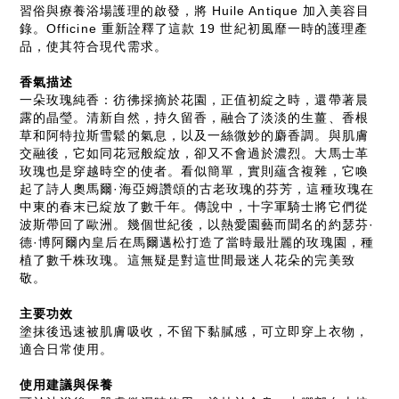
習俗與療養浴場護理的啟發，將 Huile Antique 加入美容目
錄。Officine 重新詮釋了這款 19 世紀初風靡一時的護理產
品，使其符合現代需求。
香氣描述
一朵玫瑰純香：彷彿採摘於花園，正值初綻之時，還帶著晨
露的晶瑩。清新自然，持久留香，融合了淡淡的生薑、香根
草和阿特拉斯雪鬆的氣息，以及一絲微妙的麝香調。與肌膚
交融後，它如同花冠般綻放，卻又不會過於濃烈。
大馬士革
玫瑰也是穿越時空的使者。看似簡單，實則蘊含複雜，它喚
起了詩人奧馬爾·海亞姆讚頌的古老玫瑰的芬芳，這種玫瑰在
中東的春末已綻放了數千年。傳說中，十字軍騎士將它們從
波斯帶回了歐洲。幾個世紀後，以熱愛園藝而聞名的約瑟芬·
德·博阿爾內皇后在馬爾邁松打造了當時最壯麗的玫瑰園，種
植了數千株玫瑰。這無疑是對這世間最迷人花朵的完美致
敬。
主要功效
塗抹後迅速被肌膚吸收，不留下黏膩感，可立即穿上衣物，
適合日常使用。
使用建議與保養