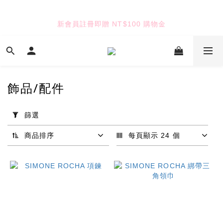
6
6
5
9
7
5
9
5
5
4
8
6
新會員註冊即贈 NT$100 購物金
TUANTUAN & GAUTE
4
8
4
4
3
7
5
3
7
3
3
2
6
4
2
6
2
2
1
5
3
七夕限定｜雙重禮遇
1
5
:
:
:
1
1
0
4
2
9
Enter
0
日
時
分
秒
4
0
0
3
1
8
3
2
0
7
飾品/配件
2
1
6
TUANTUAN & GAUTE
1
0
5
套
0
4
用
篩選
3
篩
選
2
商品排序
每頁顯示 24 個
(0/20)
1
0
品
牌
SIMONE
ROCHA
(19)