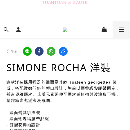
7
7
7
6
6
6
9
TUANTUAN & GAUTE
5
5
5
8
9
新會員註冊即贈 NT$100 購物金
4
4
4
7
8
3
3
3
6
7
9
2
2
2
5
6
8
七夕限定｜雙重禮遇
:
:
:
1
1
1
9
4
9
5
7
Enter
日
時
分
秒
0
0
0
8
3
8
4
6
分享到
7
2
7
3
5
6
1
6
2
4
TUANTUAN & GAUTE
SIMONE ROCHA 洋裝
5
0
5
1
3
4
4
0
2
3
3
1
這款洋裝採用輕盈的緞面喬其紗（sateen georgette）製
2
2
0
成，搭配微微傾斜的領口設計，胸前以層疊緞帶腰帶固定，
1
1
營造優雅層次。花瓣元素延伸至層次感短袖與波浪形下擺，
0
0
整體輪廓充滿浪漫氛圍。
- 緞面喬其紗洋裝
- 緞面蝴蝶結腰帶點綴
- 雙層花瓣袖設計