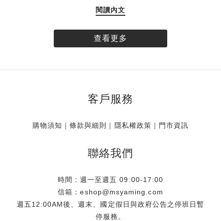
愛好者帶來一份專為假期打造的絕美限定贈禮。揉合品牌標誌
閱讀內文
性的唯美玫瑰圖樣與透明提袋設計，創造海濱清透、無憂無慮
的氣息，Simone Rocha 推出全球獨家的「台灣限定玫瑰透明
提袋」。即日起，凡於 Simone Rocha 台灣實體門市與線上官
查看更多
方商城消費達指定門檻，即可將這款帶限量珍藏帶回家。數量
有限，贈完為止。 專屬台灣的浪漫 全球獨家 玫瑰相伴盛夏
Simone Rocha 的設計語彙中，花卉始終是不可或缺的靈魂元
素。此次品牌特別獻上全球唯一、專屬於台灣的獨家限定贈
客戶服務
品，將具代表性之一的單朵玫瑰，細緻呈現於充滿渡假輕盈氣
息的透明提袋上。讓每一位穿戴 Simone Rocha 的風格藏家，
即使漫步於沙灘，也有最迷人的玫瑰相伴，展現獨樹一幟的個
購物須知
｜
條款與細則
｜
隱私權政策
｜
門市資訊
人魅力。 海邊渡假御用 一體成型的防水美學 大容量的從容收
納不僅具備極高美感，這款「台灣限定玫瑰透明提袋」更從渡
聯絡我們
假的實用概念出發。滿足假期至海岸、海島或河畔旅遊的需
求，將提袋的防水機能發揮淋漓盡致，海浪潑濺也能輕鬆應
時間：週一至週五 09:00-17:00
對。此外，貼心的大容量設計與收納空間，能裝下防曬乳、墨
信箱：eshop@msyaming.com
鏡、海灘巾等海邊出遊必備小物．甚至是小孩的玩具、拍照出
週五12:00AM後、週末、國定假日與政府公告之停班日暫
片配件及彩妝品都能輕鬆收納，免去分提多袋、大包小包出行
停服務。