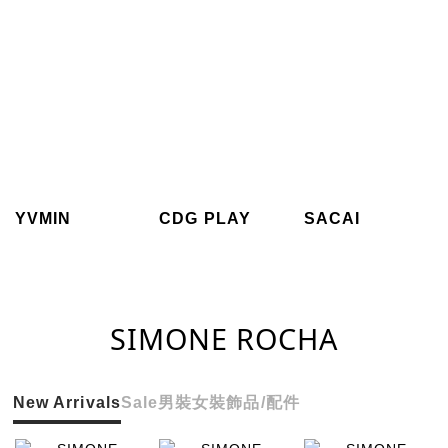
YVMIN
CDG PLAY
SACAI
SIMONE ROCHA
New Arrivals
Sale
男裝
女裝
飾品/配件