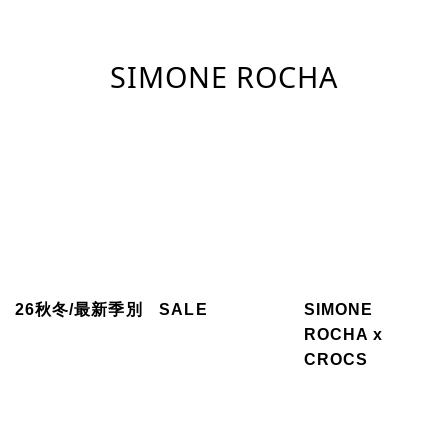
SIMONE ROCHA
26秋冬/最新季別
SALE
SIMONE
ROCHA x
CROCS