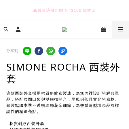
9
6
5
6
5
8
8
5
4
5
4
7
新會員註冊即贈 NT$100 購物金
TUANTUAN & GAUTE
7
4
3
4
3
6
6
3
2
3
2
9
5
5
2
1
2
9
1
8
4
七夕限定｜雙重禮遇
4
:
:
:
1
0
1
8
0
7
3
Enter
日
時
分
秒
3
0
0
7
6
2
2
6
5
1
分享到
1
5
4
0
TUANTUAN & GAUTE
0
4
3
SIMONE ROCHA 西裝外
3
2
2
1
套
1
0
0
這款西裝外套採用棉質斜紋布製成，為無內裡設計的經典單
品，搭配腰間口袋與雙鈕扣開合，呈現俐落且實穿的風格。
領片點綴本季不透明珠飾花朵細節，為整體造型增添品牌標
誌性的精緻亮點。
- 棉質斜紋西裝外套