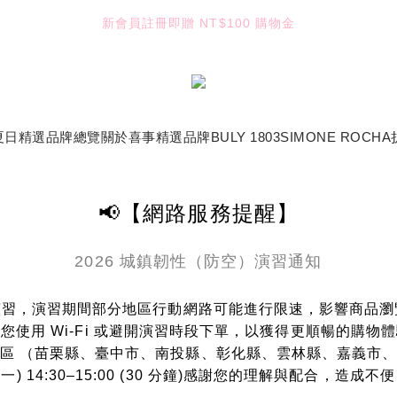
新會員註冊即贈 NT$100 購物金
3
4
2
4
3
9
5
TUANTUAN & GAUTE
2
3
1
3
2
8
4
:
:
:
1
2
0
2
1
7
3
9
七夕限定｜雙重禮遇
Enter
日
時
分
秒
0
1
1
0
6
2
8
0
0
5
1
7
TUANTUAN & GAUTE
4
0
6
3
5
夏日精選
品牌總覽
關於喜事
精選品牌
BULY 1803
SIMONE ROCHA
2
4
1
3
0
2
1
📢【網路服務提醒】
0
2026 城鎮韌性（防空）演習通知
空）演習，演習期間部分地區行動網路可能進行限速，影響商品
您使用 Wi-Fi 或避開演習時段下單，以獲得更順暢的購物
地區 （苗栗縣、臺中市、南投縣、彰化縣、雲林縣、嘉義市
10 (一) 14:30–15:00 (30 分鐘)感謝您的理解與配合，造