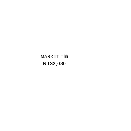
MARKET T恤
MAR
Y
NT$2,080
NT
N