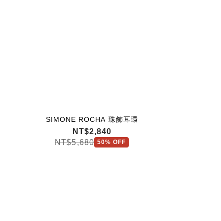
SIMONE ROCHA 珠飾耳環
SIMONE R
SIMO
NT$2,840
NT
N
NT$5,680
NT$19,
50% OFF
NT$27