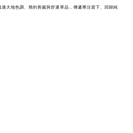
與平和，透過大地色調、簡約剪裁與舒適單品，傳遞專注當下、回歸純