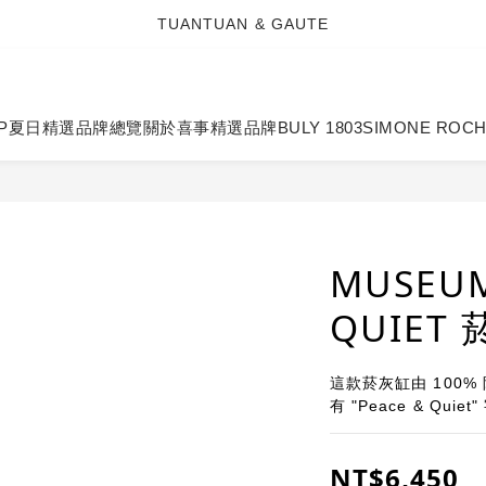
TUANTUAN & GAUTE
TUANTUAN & GAUTE
新會員註冊即贈 NT$100 購物金
TUANTUAN & GAUTE
P
夏日精選
品牌總覽
關於喜事
精選品牌
BULY 1803
SIMONE ROC
MUSEUM
QUIET
這款菸灰缸由 100
有 "Peace & Quiet
NT$6,450