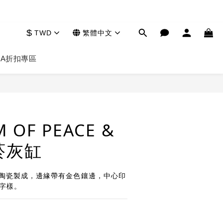
$
TWD
繁體中文
HA
折扣專區
立即購買
 OF PEACE &
 菸灰缸
% 陶瓷製成，邊緣帶有金色鑲邊，中心印
" 字樣。