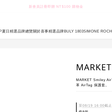
4
4
4
5
4
8
新會員註冊即贈 NT$100 購物金
TUANTUAN & GAUTE
3
3
3
4
3
7
2
2
2
3
2
9
6
9
:
:
:
1
1
1
2
1
8
5
七夕限定｜雙重禮遇
Enter
日
時
分
秒
8
0
0
0
1
0
7
4
7
0
6
3
P
夏日精選
品牌總覽
關於喜事
精選品牌
BULY 1803
SIMONE ROC
TUANTUAN & GAUTE
6
5
2
5
4
1
4
3
0
3
2
2
1
1
0
MARKET
0
MARKET Smile
革 AirTag 保護套。
至
08/19 16:00
截止
件9折