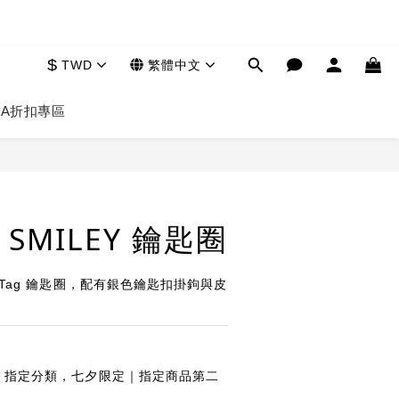
$
TWD
繁體中文
HA
折扣專區
立即購買
 SMILEY 鑰匙圈
y AirTag 鑰匙圈，配有銀色鑰匙扣掛鉤與皮
指定分類，七夕限定｜指定商品第二