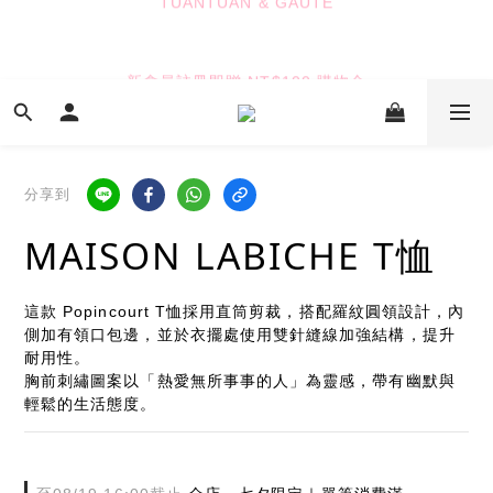
7
6
6
7
6
6
5
5
6
5
9
TUANTUAN & GAUTE
5
4
4
5
4
8
新會員註冊即贈 NT$100 購物金
4
3
3
9
4
3
7
9
3
2
2
8
3
2
6
8
2
1
1
7
2
1
5
7
七夕限定｜雙重禮遇
:
:
:
1
0
0
6
1
0
4
6
Enter
日
時
分
秒
0
5
0
3
5
分享到
4
2
4
3
1
3
TUANTUAN & GAUTE
MAISON LABICHE T恤
2
0
2
1
1
0
0
這款 Popincourt T恤採用直筒剪裁，搭配羅紋圓領設計，內
側加有領口包邊，並於衣擺處使用雙針縫線加強結構，提升
耐用性。
胸前刺繡圖案以「熱愛無所事事的人」為靈感，帶有幽默與
輕鬆的生活態度。