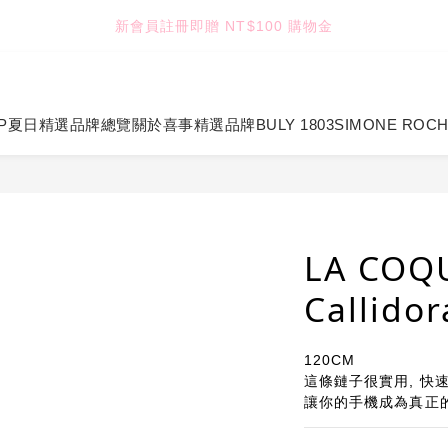
7
4
4
4
3
3
3
3
新會員註冊即贈 NT$100 購物金
TUANTUAN & GAUTE
6
3
3
3
2
2
2
2
5
2
2
2
1
1
1
1
:
:
:
4
1
1
1
0
0
0
0
七夕限定｜雙重禮遇
Enter
日
時
分
秒
3
0
0
0
2
P
夏日精選
品牌總覽
關於喜事
精選品牌
BULY 1803
SIMONE ROC
TUANTUAN & GAUTE
1
0
LA COQ
Callid
120CM
這條鏈子很實用, 快
讓你的手機成為真正