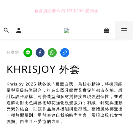
5
5
9
8
8
4
4
8
7
9
新會員註冊即贈 NT$100 購物金
TUANTUAN & GAUTE
7
3
3
7
6
8
6
2
2
6
5
7
5
1
1
9
5
4
6
七夕限定｜雙重禮遇
4
:
:
:
0
9
0
8
4
3
5
Enter
3
日
時
分
秒
8
7
3
2
4
2
7
6
2
1
3
1
分享到
6
5
1
0
2
TUANTUAN & GAUTE
0
5
4
0
1
KHRISJOY 外套
4
3
0
3
2
2
1
Khrisjoy 2025 秋冬以「反叛自我」為核心精神，將街頭能
1
0
量與高級時尚融合，打造出既具態度又實穿的都市衣櫥。設
0
計以誇張結構、可變造型和多材質拼接展現強烈個性，並透
過鮮明對比色與藝術印花強化視覺張力；羽絨、針織與運動
元素的結合，則讓作品兼具機能與造型感。整體風格傳遞出
一種無懼規則、勇於表達自我的時尚宣言，展現出現代女性
強勢、自由且不妥協的力量。