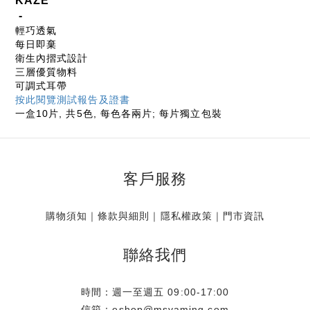
KAZE
-
輕巧透氣
每日即棄
衛生內摺式設計
三層優質物料
可調式耳帶
按此閱覽測試報告及證書
一盒10片, 共5色, 每色各兩片; 每片獨立包裝
客戶服務
購物須知
｜
條款與細則
｜
隱私權政策
｜
門市資訊
聯絡我們
時間：週一至週五 09:00-17:00
信箱：eshop@msyaming.com