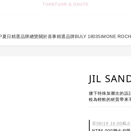
5
4
4
7
4
8
TUANTUAN & GAUTE
4
3
3
6
3
7
新會員註冊即贈 NT$100 購物金
3
2
2
5
2
6
2
1
1
9
4
9
1
5
:
:
:
1
0
0
8
3
8
0
4
七夕限定｜雙重禮遇
Enter
日
時
分
秒
0
7
2
7
3
P
夏日精選
品牌總覽
關於喜事
精選品牌
BULY 1803
SIMONE ROC
6
1
6
2
TUANTUAN & GAUTE
5
0
5
1
4
4
0
3
3
2
2
1
1
JIL SA
0
0
腰下特殊加層次的設
較為輕軟的材質帶來
至
08/19 16:00
截止
NT$6,000贈七