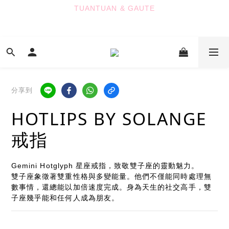
TUANTUAN & GAUTE
7
7
6
9
8
6
6
TUANTUAN & GAUTE
6
6
5
8
7
5
5
5
5
4
7
9
6
4
4
新會員註冊即贈 NT$100 購物金
4
4
3
6
8
5
3
3
3
3
2
5
7
4
2
2
2
2
1
4
6
3
1
1
七夕限定｜雙重禮遇
:
:
:
1
1
0
3
5
2
0
0
Enter
日
時
分
秒
0
0
2
4
1
分享到
1
3
0
HOTLIPS BY SOLANGE
0
2
TUANTUAN & GAUTE
1
戒指
0
Gemini Hotglyph 星座戒指，致敬雙子座的靈動魅力。
雙子座象徵著雙重性格與多變能量。他們不僅能同時處理無
數事情，還總能以加倍速度完成。身為天生的社交高手，雙
子座幾乎能和任何人成為朋友。