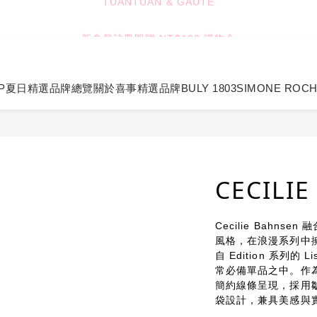
4
4
3
4
8
8
TUANTUAN & GAUTE
新會員註冊即贈 NT$100 購物金
3
3
2
3
7
7
2
2
1
2
6
9
6
:
:
:
1
1
0
1
5
8
5
9
七夕限定｜雙重禮遇
Enter
日
時
分
秒
0
0
0
4
7
4
8
P
夏日精選
品牌總覽
關於喜事
精選品牌
BULY 1803
SIMONE ROC
3
6
3
7
TUANTUAN & GAUTE
2
5
2
6
1
4
1
5
0
3
0
4
2
3
1
2
CECILI
0
1
0
Cecilie Bahn
風格，在浪漫系列中
自 Edition 系列的
常必備單品之中。作
簡約線條呈現，採用
袋設計，兼具美感與