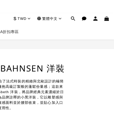
$
TWD
繁體中文
HA
折扣專區
立即購買
E BAHNSEN 洋裝
sen 融合了法式時裝的精緻與北歐設計的極簡
擁抱高級訂製般的蓬鬆份量感；這款來
 Lisbeth 洋裝，將品牌經典元素濃縮於日
為品牌詮釋的小黑洋裝，它以雕塑感與
皺感面料並於腰部收束，並貼心加入口
實用性。