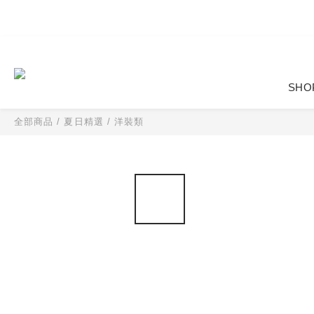
SHO
全部商品
/
夏日精選
/
洋裝類