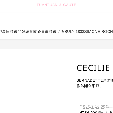
5
5
5
7
8
9
7
TUANTUAN & GAUTE
4
4
4
6
7
8
6
新會員註冊即贈 NT$100 購物金
3
3
3
5
6
7
5
2
2
2
9
4
5
6
4
:
:
:
1
1
1
8
3
4
5
3
七夕限定｜雙重禮遇
Enter
日
時
分
秒
0
0
0
7
2
3
4
2
P
夏日精選
品牌總覽
關於喜事
精選品牌
BULY 1803
SIMONE ROC
6
1
2
3
1
TUANTUAN & GAUTE
5
0
1
2
0
4
0
1
3
0
2
1
CECILI
0
BERNADETTE
作為開合細節。
至
08/19 16:00
截止
NT$6,000贈七