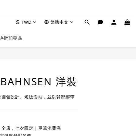
$
TWD
繁體中文
HA
折扣專區
立即購買
E BAHNSEN 洋裝
洋裝採圓領設計、短版澎袖，並以背部綁帶
全店，七夕限定｜單筆消費滿
夕限定鍵盤舒壓吊飾