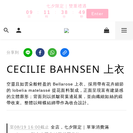
1
2
2
4
9
5
七夕限定｜雙重禮遇
TUANTUAN & GAUTE
:
:
:
0
9
1
1
3
8
4
9
Enter
日
時
分
秒
8
0
0
2
7
3
8
7
1
6
2
7
6
0
5
1
6
TUANTUAN & GAUTE
5
4
0
5
4
3
4
3
2
3
分享到
2
1
2
CECILIE BAHNSEN 上衣
1
0
1
0
0
空靈且如雲朵般輕盈的 Bellarose 上衣。採用帶有花卉細節
的 lobelia matelassé 提花面料製成，正面呈現富有建築感
的立體廓形；背面則以抓皺荷葉邊延展，並由纖細如絲的緞
帶收束。整體以蝴蝶結綁帶作為收合設計。
至
08/19 16:00
截止
全店，七夕限定｜單筆消費滿