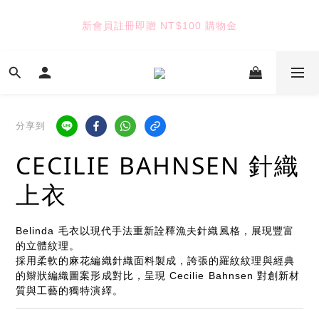
5
6
6
8
9
4
5
5
7
8
新會員註冊即贈 NT$100 購物金
TUANTUAN & GAUTE
3
4
4
6
7
9
2
3
3
5
6
8
1
9
2
2
4
5
7
七夕限定｜雙重禮遇
:
:
:
0
8
1
9
1
3
4
6
Enter
日
時
分
秒
7
0
8
0
2
3
5
6
7
1
2
4
分享到
5
6
0
1
3
TUANTUAN & GAUTE
4
5
0
2
CECILIE BAHNSEN 針織
3
4
1
2
3
0
上衣
1
2
0
1
0
Belinda 毛衣以現代手法重新詮釋漁夫針織風格，展現豐富
的立體紋理。
採用柔軟的麻花編織針織面料製成，誇張的羅紋紋理與經典
的辮狀編織圖案形成對比，呈現 Cecilie Bahnsen 對創新材
質與工藝的獨特演繹。