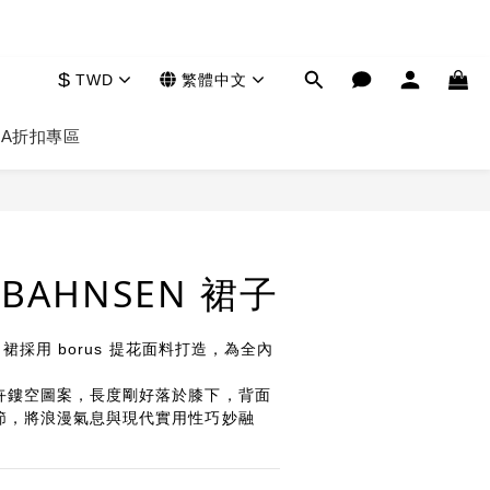
$
TWD
繁體中文
HA
折扣專區
立即購買
E BAHNSEN 裙子
a 裙採用 borus 提花面料打造，為全內
卉鏤空圖案，長度剛好落於膝下，背面
節，將浪漫氣息與現代實用性巧妙融