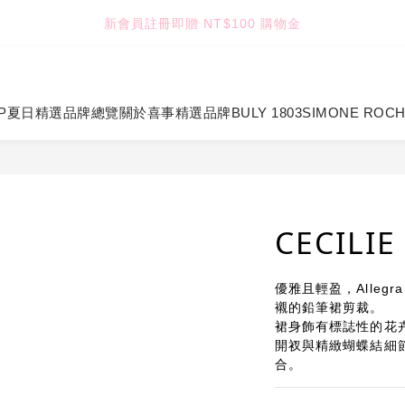
4
4
3
6
3
8
8
4
新會員註冊即贈 NT$100 購物金
TUANTUAN & GAUTE
3
3
2
5
2
7
7
3
2
2
1
4
1
6
6
2
:
:
:
1
1
0
3
0
5
5
1
七夕限定｜雙重禮遇
Enter
日
時
分
秒
0
0
2
4
4
0
1
3
3
P
夏日精選
品牌總覽
關於喜事
精選品牌
BULY 1803
SIMONE ROC
TUANTUAN & GAUTE
0
2
2
1
1
0
0
CECILI
優雅且輕盈，Allegr
襯的鉛筆裙剪裁。
裙身飾有標誌性的花
開衩與精緻蝴蝶結細
合。