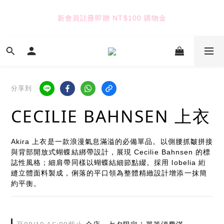
6
6
5
9
7
9
8
6
5
5
4
8
6
8
7
5
新會員註冊即贈 NT$100 購物金
TUANTUAN & GAUTE
4
4
3
7
5
7
6
4
3
3
2
6
4
6
5
3
2
2
1
5
3
5
4
七夕限定｜雙重禮遇
2
:
:
:
1
1
0
4
2
4
3
Enter
1
日
時
分
秒
0
0
3
1
3
2
0
2
0
2
1
分享到
1
1
0
TUANTUAN & GAUTE
0
0
CECILIE BAHNSEN 上衣
Akira 上衣是一款浪漫氣息滿溢的必備單品。以側腰抓皺拼接
與背部開放式蝴蝶結綁帶設計，展現 Cecilie Bahnsen 的標
誌性風格；細肩帶同樣以蝴蝶結細節點綴。採用 lobelia 絎
縫立體面料製成，俐落的平口領為整體精緻設計增添一抹簡
約平衡。