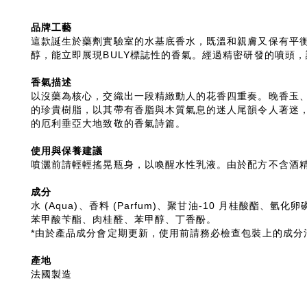
品牌工藝
這款誕生於藥劑實驗室的水基底香水，既溫和親膚又保有平
醇，能立即展現BULY標誌性的香氣。經過精密研發的噴頭
香氣描述
以沒藥為核心，交織出一段精緻動人的花香四重奏。晚香玉
的珍貴樹脂，以其帶有香脂與木質氣息的迷人尾韻令人著迷
的厄利垂亞大地致敬的香氣詩篇。
使用與保養建議
噴灑前請輕輕搖晃瓶身，以喚醒水性乳液。由於配方不含酒
成分
水 (Aqua)、香料 (Parfum)、聚甘油-10 月
苯甲酸苄酯、肉桂醛、苯甲醇、丁香酚。
*由於產品成分會定期更新，使用前請務必檢查包裝上的成分
產地
法國製造