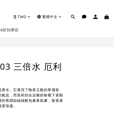
$
TWD
繁體中文
HA
折扣專區
立即購買
1803 三倍水 厄利
藥
底香水。它展現了晚香玉般的華麗裝
的氣息，而茉莉則在沒藥的映襯下更顯
嘆的香調如絲絨般包裹著肌膚，散發著
過度張揚。