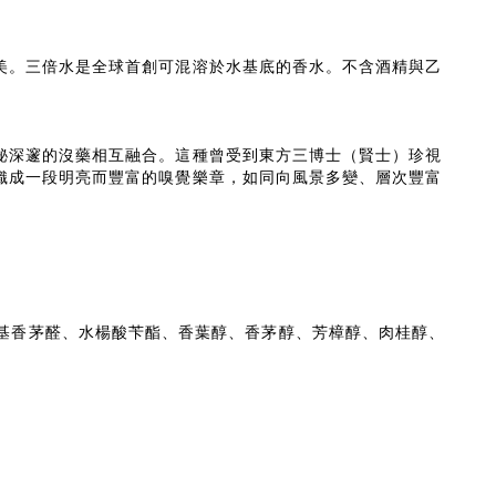
美。三倍水是全球首創可混溶於水基底的香水。不含酒精與乙
秘深邃的沒藥相互融合。這種曾受到東方三博士（賢士）珍視
織成一段明亮而豐富的嗅覺樂章，如同向風景多變、層次豐富
精、羥基香茅醛、水楊酸苄酯、香葉醇、香茅醇、芳樟醇、肉桂醇、