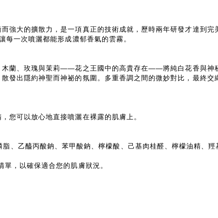
衡而強大的擴散力，是一項真正的技術成就，歷時兩年研發才達到完
，讓每一次噴灑都能形成濃郁香氣的雲霧。
、木蘭、玫瑰與茉莉——花之王國中的高貴存在——將純白花香與神
，散發出隱約神聖而神祕的氛圍。多重香調之間的微妙對比，最終交
精，您可以放心地直接噴灑在裸露的肌膚上。
桂酸酯、氫化卵磷脂、乙醯丙酸鈉、苯甲酸鈉、檸檬酸、己基肉桂醛、檸檬油
清單，以確保適合您的肌膚狀況。