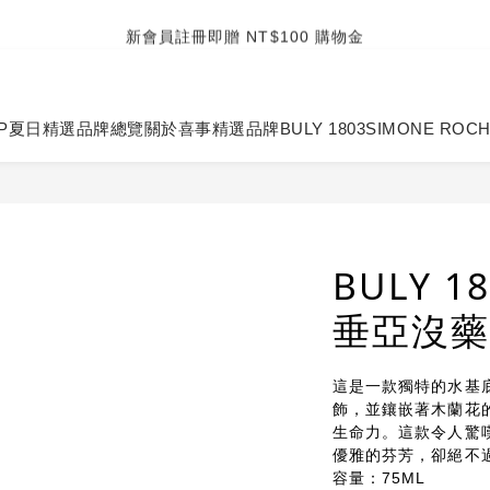
新會員註冊即贈 NT$100 購物金
TUANTUAN & GAUTE
TUANTUAN & GAUTE
P
夏日精選
品牌總覽
關於喜事
精選品牌
BULY 1803
SIMONE ROC
BULY 
垂亞沒
這是一款獨特的水基
飾，並鑲嵌著木蘭花
生命力。這款令人驚
優雅的芬芳，卻絕不
容量：75ML