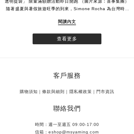
透明提袋」 限量滿額贈活動即日開跑 （圖片來源：喜事集團）
隨著盛夏與暑假旅遊旺季的到來，Simone Rocha 為台灣時尚
愛好者帶來一份專為假期打造的絕美限定贈禮。揉合品牌標誌
閱讀內文
性的唯美玫瑰圖樣與透明提袋設計，創造海濱清透、無憂無慮
的氣息，Simone Rocha 推出全球獨家的「台灣限定玫瑰透明
提袋」。即日起，凡於 Simone Rocha 台灣實體門市與線上官
查看更多
方商城消費達指定門檻，即可將這款帶限量珍藏帶回家。數量
有限，贈完為止。 專屬台灣的浪漫 全球獨家 玫瑰相伴盛夏
Simone Rocha 的設計語彙中，花卉始終是不可或缺的靈魂元
素。此次品牌特別獻上全球唯一、專屬於台灣的獨家限定贈
客戶服務
品，將具代表性之一的單朵玫瑰，細緻呈現於充滿渡假輕盈氣
息的透明提袋上。讓每一位穿戴 Simone Rocha 的風格藏家，
即使漫步於沙灘，也有最迷人的玫瑰相伴，展現獨樹一幟的個
購物須知
｜
條款與細則
｜
隱私權政策
｜
門市資訊
人魅力。 海邊渡假御用 一體成型的防水美學 大容量的從容收
納不僅具備極高美感，這款「台灣限定玫瑰透明提袋」更從渡
聯絡我們
假的實用概念出發。滿足假期至海岸、海島或河畔旅遊的需
求，將提袋的防水機能發揮淋漓盡致，海浪潑濺也能輕鬆應
時間：週一至週五 09:00-17:00
對。此外，貼心的大容量設計與收納空間，能裝下防曬乳、墨
信箱：eshop@msyaming.com