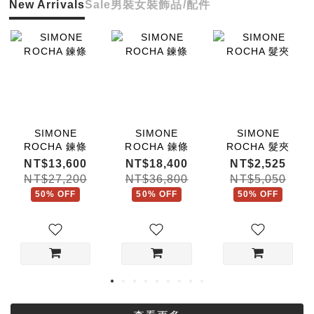
New Arrivals
Sale
男裝
女裝
飾品/配件
SIMONE
SIMONE
SIMONE
ROCHA 鍊條
ROCHA 鍊條
ROCHA 髮夾
NT$13,600
NT$18,400
NT$2,525
NT$27,200
NT$36,800
NT$5,050
50% OFF
50% OFF
50% OFF