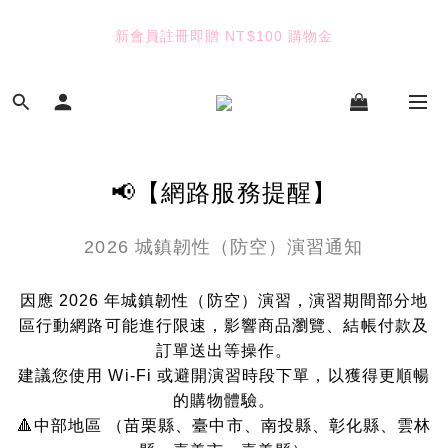
6
6
6
6
7
6
5
5
5
5
6
5
新會員註冊即贈 NT$100 購物金
TUANTUAN & GAUTE
4
4
4
4
5
4
3
3
3
3
9
4
3
2
2
2
9
2
8
3
七夕限定｜雙重禮遇
2
:
:
:
1
1
1
8
1
7
2
Enter
1
日
時
分
秒
0
0
0
7
0
6
1
0
6
5
0
5
4
TUANTUAN & GAUTE
📢【網路服務提醒】
4
3
3
2
2026 城鎮韌性（防空）演習通知
2
1
1
0
0
因應 2026 年城鎮韌性（防空）演習，演習期間部分地
區行動網路可能進行限速，影響商品瀏覽、結帳付款及
訂單送出等操作。
建議您使用 Wi-Fi 或避開演習時段下單，以獲得更順暢
的購物體驗。
🔺中部地區 （苗栗縣、臺中市、南投縣、彰化縣、雲林