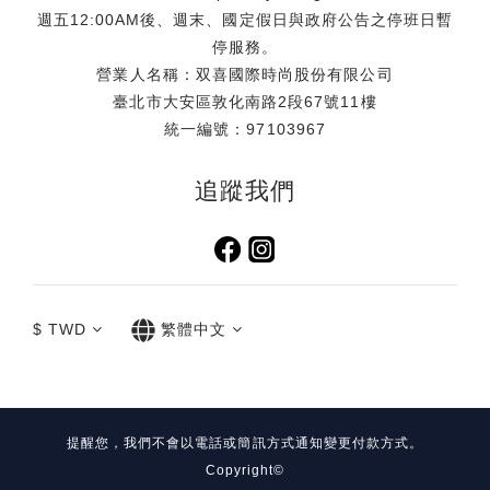
鏡、海灘巾等海邊出遊必備小物．甚至是小孩的玩具、拍照出
週五12:00AM後、週末、國定假日與政府公告之停班日暫
片配件及彩妝品都能輕鬆收納，免去分提多袋、大包小包出行
停服務。
的不便，柔軟且具韌性的材質讓它在行李箱中毫不佔據多餘空
營業人名稱：双喜國際時尚股份有限公司
間，只需壓扁平放收入即可。提袋特別採用一體成型的設計，
臺北市大安區敦化南路2段67號11樓
呈現出乾淨俐落的線條外，更能順暢、柔軟地貼合人體肩線，
統一編號：97103967
讓重量分散得更均勻，攜帶更從容。 活動資訊【Simone
Rocha 台灣限定玫瑰透明提袋】滿額贈活動時間：即日起至送
追蹤我們
完為止活動通路：Simone Rocha 全台門市、TUANTUAN E-
SHOP 同步進行活動機制：無折扣商品：單筆消費滿 $25,000
即贈乙個折扣商品：單筆消費滿 $35,000 即贈乙個注意事項：
本活動贈品每卡限贈乙次，恕不累贈，送完為止。依照實際公
告為準，品牌官方保有調整活動之權利。贈品規格：45.5 x 34
$
TWD
繁體中文
x 13.5 cm （圖片來源：喜事集團）門市資訊 Simone
Rocha 台北大安旗艦店地址：台北市大安區敦化南路一段252
巷24號1樓電話：02-2771-6070 Simone Rocha 信義遠百
A13地址：台北市信義區松仁路58號電話：02-8786-9808 社
群資訊＠tuantuan_official@simonerocha_tw＃
提醒您，我們不會以電話或簡訊方式通知變更付款方式。
SimoneRocha #台灣限定玫瑰透明提袋 【關於 Simone
Copyright©