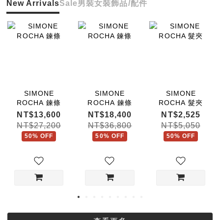
New Arrivals
Sale
男裝
女裝
飾品/配件
SIMONE
SIMONE
SIMONE
ROCHA 鍊條
ROCHA 鍊條
ROCHA 髮夾
NT$13,600
NT$18,400
NT$2,525
NT$27,200
NT$36,800
NT$5,050
50% OFF
50% OFF
50% OFF