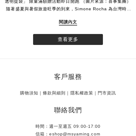
透明提袋」 限量滿額贈活動即日開跑 （圖片來源：喜事集團）
隨著盛夏與暑假旅遊旺季的到來，Simone Rocha 為台灣時尚
愛好者帶來一份專為假期打造的絕美限定贈禮。揉合品牌標誌
閱讀內文
性的唯美玫瑰圖樣與透明提袋設計，創造海濱清透、無憂無慮
的氣息，Simone Rocha 推出全球獨家的「台灣限定玫瑰透明
提袋」。即日起，凡於 Simone Rocha 台灣實體門市與線上官
查看更多
方商城消費達指定門檻，即可將這款帶限量珍藏帶回家。數量
有限，贈完為止。 專屬台灣的浪漫 全球獨家 玫瑰相伴盛夏
Simone Rocha 的設計語彙中，花卉始終是不可或缺的靈魂元
素。此次品牌特別獻上全球唯一、專屬於台灣的獨家限定贈
客戶服務
品，將具代表性之一的單朵玫瑰，細緻呈現於充滿渡假輕盈氣
息的透明提袋上。讓每一位穿戴 Simone Rocha 的風格藏家，
即使漫步於沙灘，也有最迷人的玫瑰相伴，展現獨樹一幟的個
購物須知
｜
條款與細則
｜
隱私權政策
｜
門市資訊
人魅力。 海邊渡假御用 一體成型的防水美學 大容量的從容收
納不僅具備極高美感，這款「台灣限定玫瑰透明提袋」更從渡
聯絡我們
假的實用概念出發。滿足假期至海岸、海島或河畔旅遊的需
求，將提袋的防水機能發揮淋漓盡致，海浪潑濺也能輕鬆應
時間：週一至週五 09:00-17:00
對。此外，貼心的大容量設計與收納空間，能裝下防曬乳、墨
信箱：eshop@msyaming.com