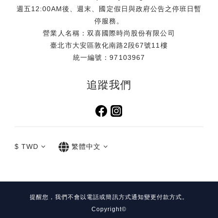
鏡、海灘巾等海邊出遊必備小物．甚至是小孩的玩具、拍照出
週五12:00AM後、週末、國定假日與政府公告之停班日暫
片配件及彩妝品都能輕鬆收納，免去分提多袋、大包小包出行
停服務。
的不便，柔軟且具韌性的材質讓它在行李箱中毫不佔據多餘空
營業人名稱：双喜國際時尚股份有限公司
間，只需壓扁平放收入即可。提袋特別採用一體成型的設計，
臺北市大安區敦化南路2段67號11樓
呈現出乾淨俐落的線條外，更能順暢、柔軟地貼合人體肩線，
統一編號：97103967
讓重量分散得更均勻，攜帶更從容。 活動資訊【Simone
Rocha 台灣限定玫瑰透明提袋】滿額贈活動時間：即日起至送
追蹤我們
完為止活動通路：Simone Rocha 全台門市、TUANTUAN E-
SHOP 同步進行活動機制：無折扣商品：單筆消費滿 $25,000
即贈乙個折扣商品：單筆消費滿 $35,000 即贈乙個注意事項：
本活動贈品每卡限贈乙次，恕不累贈，送完為止。依照實際公
告為準，品牌官方保有調整活動之權利。贈品規格：45.5 x 34
$
TWD
繁體中文
x 13.5 cm （圖片來源：喜事集團）門市資訊 Simone
Rocha 台北大安旗艦店地址：台北市大安區敦化南路一段252
巷24號1樓電話：02-2771-6070 Simone Rocha 信義遠百
A13地址：台北市信義區松仁路58號電話：02-8786-9808 社
群資訊＠tuantuan_official@simonerocha_tw＃
提醒您，我們不會以電話或簡訊方式通知變更付款方式。
SimoneRocha #台灣限定玫瑰透明提袋 【關於 Simone
Copyright©