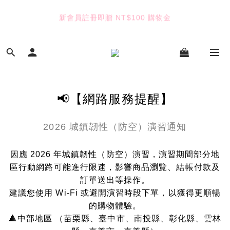
4
3
3
6
4
4
7
5
3
2
2
5
3
3
6
4
TUANTUAN & GAUTE
2
1
1
4
2
2
5
3
七夕限定｜雙重禮遇
:
:
:
1
0
0
3
1
1
4
2
Enter
日
時
分
秒
0
2
0
0
3
1
1
2
0
0
1
TUANTUAN & GAUTE
0
📢【網路服務提醒】
2026 城鎮韌性（防空）演習通知
因應 2026 年城鎮韌性（防空）演習，演習期間部分地
區行動網路可能進行限速，影響商品瀏覽、結帳付款及
訂單送出等操作。
建議您使用 Wi-Fi 或避開演習時段下單，以獲得更順暢
的購物體驗。
🔺中部地區 （苗栗縣、臺中市、南投縣、彰化縣、雲林