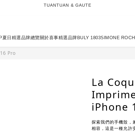
4
4
4
5
8
6
TUANTUAN & GAUTE
3
3
3
4
7
5
新會員註冊即贈 NT$100 購物金
2
2
2
3
6
4
9
1
1
1
2
5
3
8
:
:
:
0
0
0
1
4
9
2
7
七夕限定｜雙重禮遇
Enter
日
時
分
秒
0
3
8
1
6
P
夏日精選
品牌總覽
關於喜事
精選品牌
BULY 1803
SIMONE ROC
2
7
0
5
TUANTUAN & GAUTE
1
6
4
16 Pro
0
5
3
4
2
3
1
2
0
La Coqu
1
0
Impri
iPhone 
探索我們的手機殼，兼
相容，這是一種允許