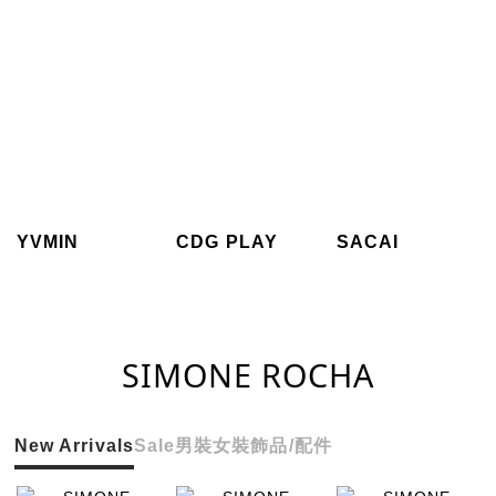
YVMIN
CDG PLAY
SACAI
SIMONE ROCHA
New Arrivals
Sale
男裝
女裝
飾品/配件