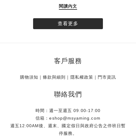
愛好者帶來一份專為假期打造的絕美限定贈禮。揉合品牌標誌
閱讀內文
性的唯美玫瑰圖樣與透明提袋設計，創造海濱清透、無憂無慮
的氣息，Simone Rocha 推出全球獨家的「台灣限定玫瑰透明
提袋」。即日起，凡於 Simone Rocha 台灣實體門市與線上官
查看更多
方商城消費達指定門檻，即可將這款帶限量珍藏帶回家。數量
有限，贈完為止。 專屬台灣的浪漫 全球獨家 玫瑰相伴盛夏
Simone Rocha 的設計語彙中，花卉始終是不可或缺的靈魂元
素。此次品牌特別獻上全球唯一、專屬於台灣的獨家限定贈
客戶服務
品，將具代表性之一的單朵玫瑰，細緻呈現於充滿渡假輕盈氣
息的透明提袋上。讓每一位穿戴 Simone Rocha 的風格藏家，
即使漫步於沙灘，也有最迷人的玫瑰相伴，展現獨樹一幟的個
購物須知
｜
條款與細則
｜
隱私權政策
｜
門市資訊
人魅力。 海邊渡假御用 一體成型的防水美學 大容量的從容收
納不僅具備極高美感，這款「台灣限定玫瑰透明提袋」更從渡
聯絡我們
假的實用概念出發。滿足假期至海岸、海島或河畔旅遊的需
求，將提袋的防水機能發揮淋漓盡致，海浪潑濺也能輕鬆應
時間：週一至週五 09:00-17:00
對。此外，貼心的大容量設計與收納空間，能裝下防曬乳、墨
信箱：eshop@msyaming.com
鏡、海灘巾等海邊出遊必備小物．甚至是小孩的玩具、拍照出
週五12:00AM後、週末、國定假日與政府公告之停班日暫
片配件及彩妝品都能輕鬆收納，免去分提多袋、大包小包出行
停服務。