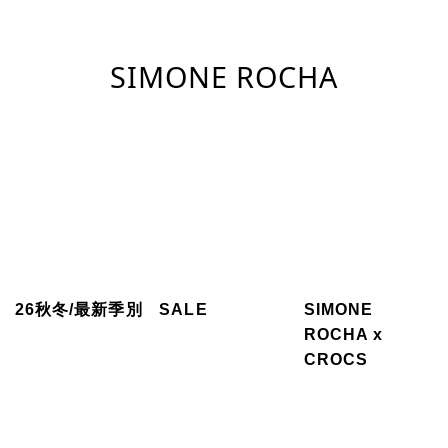
SIMONE ROCHA
26秋冬/最新季別
SALE
SIMONE
ROCHA x
CROCS