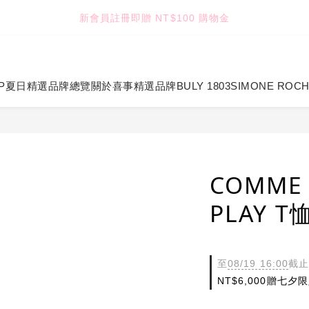
3
4
4
6
3
8
新會員註冊即贈 NT$100 購物金
TUANTUAN & GAUTE
2
3
3
5
2
7
1
2
2
4
1
6
9
:
:
:
0
9
1
1
3
0
5
8
七夕限定｜雙重禮遇
Enter
日
時
分
秒
8
0
0
2
4
7
7
1
3
6
P
夏日精選
品牌總覽
關於喜事
精選品牌
BULY 1803
SIMONE ROC
TUANTUAN & GAUTE
6
0
2
5
5
1
4
4
0
3
3
2
2
1
1
0
COMME 
0
PLAY T
至
08/19 16:00
截止
NT$6,000贈七