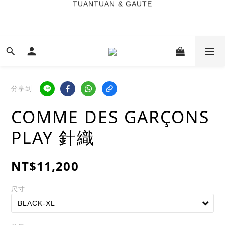
6
6
6
6
9
8
TUANTUAN & GAUTE
5
5
5
5
8
7
9
9
4
4
4
4
7
6
8
新會員註冊即贈 NT$100 購物金
8
3
3
3
3
6
5
7
7
2
2
2
2
5
4
6
6
1
1
1
1
4
3
5
七夕限定｜雙重禮遇
:
:
:
5
0
0
0
0
3
2
4
Enter
日
時
分
秒
4
2
1
3
分享到
3
1
0
2
2
0
1
TUANTUAN & GAUTE
COMME DES GARÇONS
1
0
0
PLAY 針織
NT$11,200
尺寸