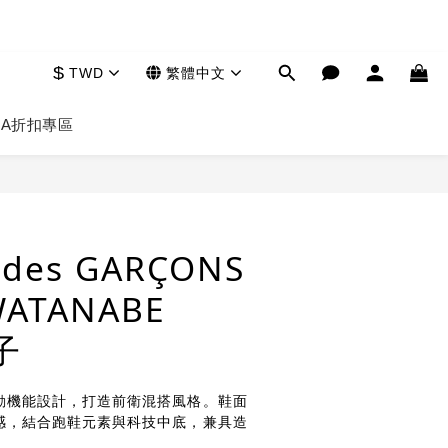
$
TWD
繁體中文
HA
折扣專區
立即購買
des GARÇONS
WATANABE
子
動機能設計，打造前衛混搭風格。鞋面
感，結合跑鞋元素與科技中底，兼具造