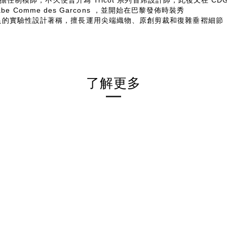
擔任制模師，不久便晉升為 Tricot 系列首席設計師，此後又在 CDG
be Comme des Garcons ，並開始在巴黎發佈時裝秀
足的實驗性設計著稱，擅長運用尖端織物、原創剪裁和復雜垂褶細節
了解更多