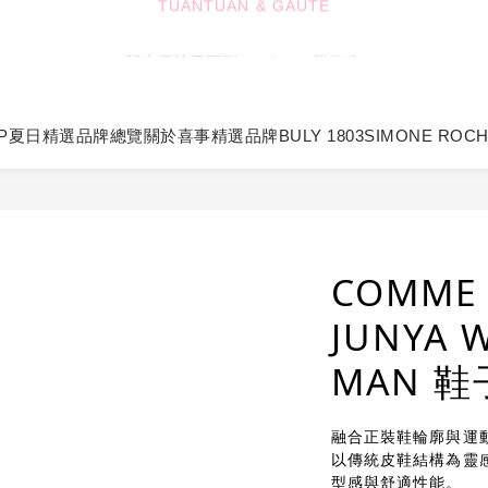
4
4
3
5
8
8
7
3
TUANTUAN & GAUTE
新會員註冊即贈 NT$100 購物金
3
3
2
4
7
7
6
2
2
2
1
3
6
6
5
1
:
:
:
1
1
0
2
5
5
4
0
七夕限定｜雙重禮遇
Enter
日
時
分
秒
0
0
1
4
4
3
0
3
3
2
P
夏日精選
品牌總覽
關於喜事
精選品牌
BULY 1803
SIMONE ROC
TUANTUAN & GAUTE
2
2
1
1
1
0
0
0
COMME 
JUNYA 
MAN 鞋
融合正裝鞋輪廓與運
以傳統皮鞋結構為靈
型感與舒適性能。