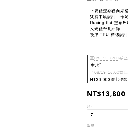
- 正裝鞋靈感鞋面結
- 雙層中底設計，帶
- Racing flat 靈
- 反光鞋帶孔細節
- 後跟 TPU 標誌設計
至
08/19 16:00
截止
件9折
至
08/19 16:00
截止
NT$6,000贈七
NT$13,800
尺寸
數量