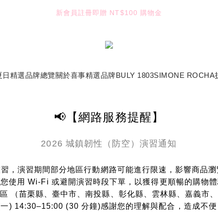
4
4
5
5
8
8
9
新會員註冊即贈 NT$100 購物金
TUANTUAN & GAUTE
3
3
4
4
7
7
8
2
2
3
3
6
9
6
7
:
:
:
1
1
2
2
5
8
5
6
七夕限定｜雙重禮遇
Enter
日
時
分
秒
0
0
1
1
4
7
4
5
0
0
3
6
3
4
TUANTUAN & GAUTE
2
5
2
3
夏日精選
品牌總覽
關於喜事
精選品牌
BULY 1803
SIMONE ROCHA
1
4
1
2
0
3
0
1
2
0
1
📢【網路服務提醒】
0
2026 城鎮韌性（防空）演習通知
空）演習，演習期間部分地區行動網路可能進行限速，影響商品
您使用 Wi-Fi 或避開演習時段下單，以獲得更順暢的購物
地區 （苗栗縣、臺中市、南投縣、彰化縣、雲林縣、嘉義市
10 (一) 14:30–15:00 (30 分鐘)感謝您的理解與配合，造