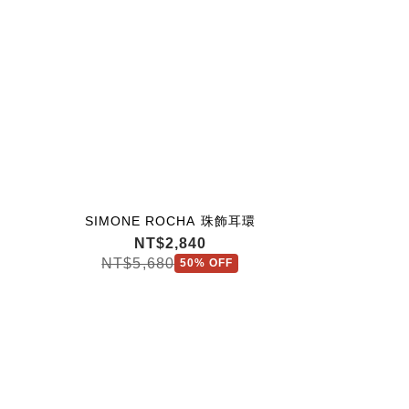
SIMONE ROCHA 珠飾耳環
SIMONE R
SIMO
NT$2,840
NT
N
NT$5,680
NT$19,
50% OFF
NT$27