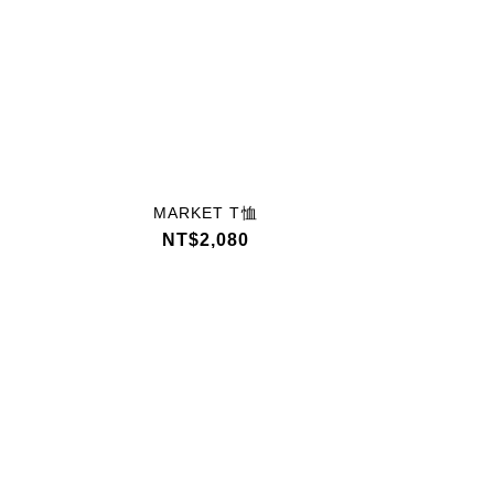
MARKET T恤
MAR
Y
NT$2,080
NT
N